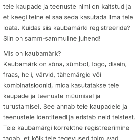
teie kaupade ja teenuste nimi on kaitstud ja
et keegi teine ei saa seda kasutada ilma teie
loata. Kuidas siis kaubamärki registreerida?
Siin on samm-sammuline juhend!
Mis on kaubamärk?
Kaubamärk on sõna, sümbol, logo, disain,
fraas, heli, värvid, tähemärgid või
kombinatsioonid, mida kasutatakse teie
kaupade ja teenuste müümisel ja
turustamisel. See annab teie kaupadele ja
teenustele identiteedi ja eristab neid teistest.
Teie kaubamärgi korrektne registreerimine
tagab, et kõik teie tegevused toimuvad