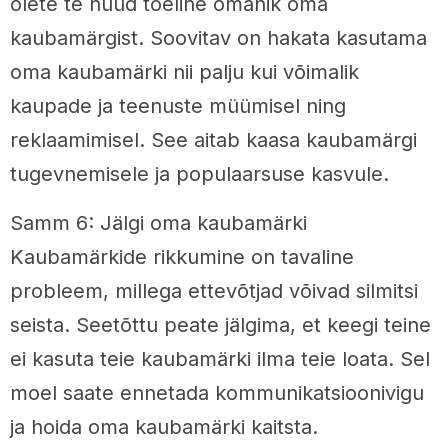
olete te nüüd tõeline omanik oma
kaubamärgist. Soovitav on hakata kasutama
oma kaubamärki nii palju kui võimalik
kaupade ja teenuste müümisel ning
reklaamimisel. See aitab kaasa kaubamärgi
tugevnemisele ja populaarsuse kasvule.
Samm 6: Jälgi oma kaubamärki
Kaubamärkide rikkumine on tavaline
probleem, millega ettevõtjad võivad silmitsi
seista. Seetõttu peate jälgima, et keegi teine
ei kasuta teie kaubamärki ilma teie loata. Sel
moel saate ennetada kommunikatsioonivigu
ja hoida oma kaubamärki kaitsta.