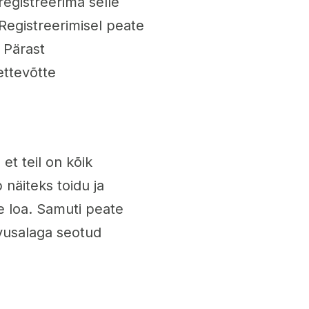
registreerima selle
egistreerimisel peate
 Pärast
ettevõtte
t teil on kõik
 näiteks toidu ja
e loa. Samuti peate
vusalaga seotud