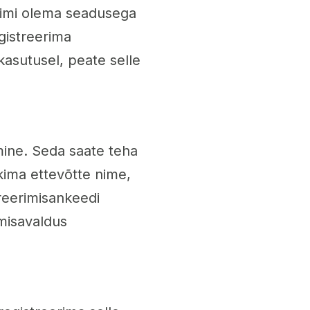
nimi olema seadusega
egistreerima
kasutusel, peate selle
ine. Seda saate teha
kima ettevõtte nime,
reerimisankeedi
imisavaldus