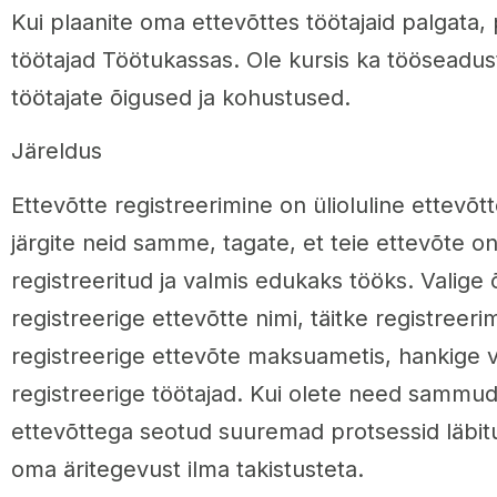
Kui plaanite oma ettevõttes töötajaid palgata,
töötajad Töötukassas. Ole kursis ka tööseadus
töötajate õigused ja kohustused.
Järeldus
Ettevõtte registreerimine on ülioluline ettevõt
järgite neid samme, tagate, et teie ettevõte on
registreeritud ja valmis edukaks tööks. Valige 
registreerige ettevõtte nimi, täitke registreeri
registreerige ettevõte maksuametis, hankige va
registreerige töötajad. Kui olete need sammud
ettevõttega seotud suuremad protsessid läbitu
oma äritegevust ilma takistusteta.