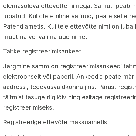
olemasoleva ettevõtte nimega. Samuti peab 
lubatud. Kui olete nime valinud, peate selle r
Patendiametis. Kui teie ettevõtte nimi on juba 
muutma või valima uue nime.
Täitke registreerimisankeet
Järgmine samm on registreerimisankeedi täitm
elektroonselt või paberil. Ankeedis peate mär
aadressi, tegevusvaldkonna jms. Pärast regist
täitmist tasuge riigilõiv ning esitage registreer
registreerimiseks.
Registreerige ettevõte maksuametis