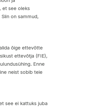
ioon ja
, et see oleks
? Siin on sammud,
lida õige ettevõtte
isikust ettevõtja (FIE),
etulundusühing. Enne
ine neist sobib teie
et see ei kattuks juba