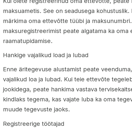
Kui olete registreerinud oma ettevõtte, peate 
maksuametis. See on seadusega kohustuslik. R
märkima oma ettevõtte tüübi ja maksunumbri.
maksuregistreerimist peate algatama ka oma 
raamatupidamise.
Hankige vajalikud load ja lubad
Enne äritegevuse alustamist peate veenduma, e
vajalikud loa ja lubad. Kui teie ettevõte tegeleb
jookidega, peate hankima vastava tervisekaits
kindlaks tegema, kas vajate luba ka oma tege
muude tegevuste jaoks.
Registreerige töötajad