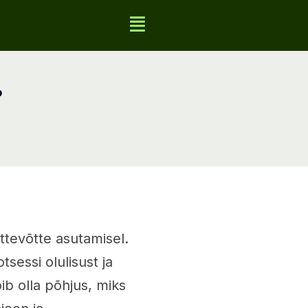
?
ettevõtte asutamisel.
sessi olulisust ja
ib olla põhjus, miks