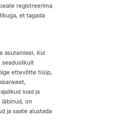
 peate registreerima
tikuga, et tagada
te asutamisel. Kui
 seaduslikult
õige ettevõtte tüüp,
misankeet,
jalikud load ja
 läbinud, on
d ja saate alustada