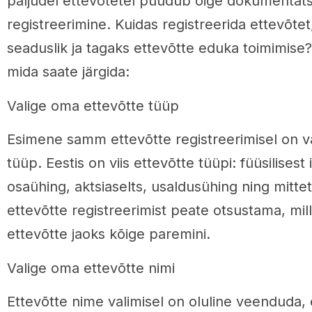
paljudel ettevõtetel puudub õige dokumentats
registreerimine. Kuidas registreerida ettevõtet
seaduslik ja tagaks ettevõtte eduka toimimise
mida saate järgida:
Valige oma ettevõtte tüüp
Esimene samm ettevõtte registreerimisel on va
tüüp. Eestis on viis ettevõtte tüüpi: füüsilisest 
osaühing, aktsiaselts, usaldusühing ning mitt
ettevõtte registreerimist peate otsustama, mill
ettevõtte jaoks kõige paremini.
Valige oma ettevõtte nimi
Ettevõtte nime valimisel on oluline veenduda, 