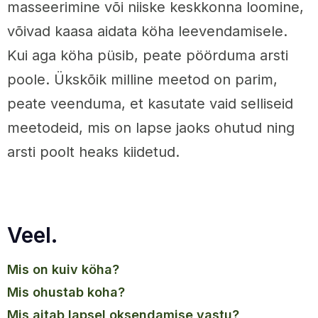
masseerimine või niiske keskkonna loomine,
võivad kaasa aidata köha leevendamisele.
Kui aga köha püsib, peate pöörduma arsti
poole. Ükskõik milline meetod on parim,
peate veenduma, et kasutate vaid selliseid
meetodeid, mis on lapse jaoks ohutud ning
arsti poolt heaks kiidetud.
Veel.
mis on kuiv köha?
mis ohustab koha?
mis aitab lapsel oksendamise vastu?