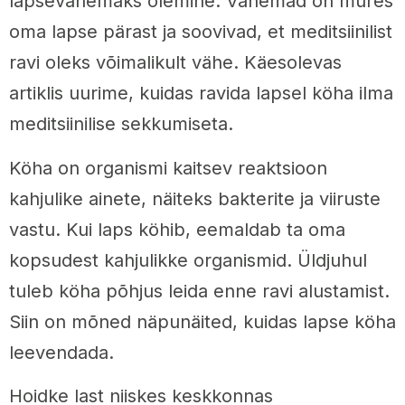
lapsevanemaks olemine. Vanemad on mures
oma lapse pärast ja soovivad, et meditsiinilist
ravi oleks võimalikult vähe. Käesolevas
artiklis uurime, kuidas ravida lapsel köha ilma
meditsiinilise sekkumiseta.
Köha on organismi kaitsev reaktsioon
kahjulike ainete, näiteks bakterite ja viiruste
vastu. Kui laps köhib, eemaldab ta oma
kopsudest kahjulikke organismid. Üldjuhul
tuleb köha põhjus leida enne ravi alustamist.
Siin on mõned näpunäited, kuidas lapse köha
leevendada.
Hoidke last niiskes keskkonnas