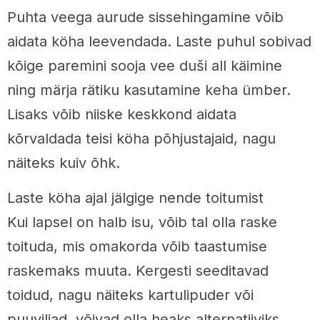
Puhta veega aurude sissehingamine võib
aidata köha leevendada. Laste puhul sobivad
kõige paremini sooja vee duši all käimine
ning märja rätiku kasutamine keha ümber.
Lisaks võib niiske keskkond aidata
kõrvaldada teisi köha põhjustajaid, nagu
näiteks kuiv õhk.
Laste köha ajal jälgige nende toitumist
Kui lapsel on halb isu, võib tal olla raske
toituda, mis omakorda võib taastumise
raskemaks muuta. Kergesti seeditavad
toidud, nagu näiteks kartulipuder või
puuviljad, võivad olla heaks alternatiiviks