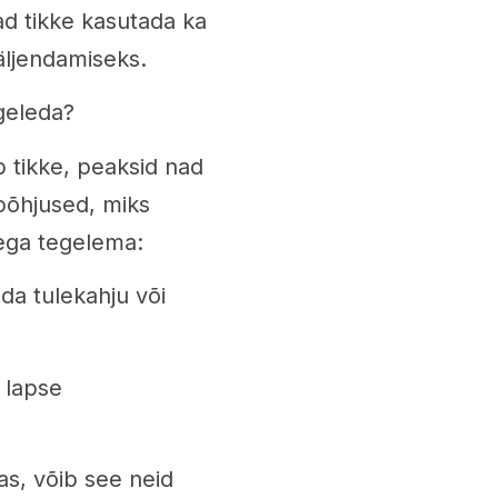
ad tikke kasutada ka
äljendamiseks.
geleda?
 tikke, peaksid nad
põhjused, miks
ega tegelema:
da tulekahju või
 lapse
as, võib see neid