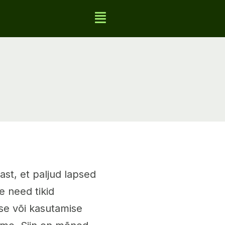
rast, et paljud lapsed
e need tikid
ise või kasutamise