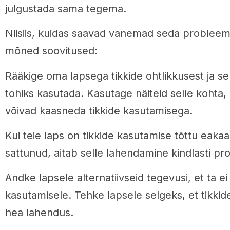
julgustada sama tegema.
Niisiis, kuidas saavad vanemad seda probleem
mõned soovitused:
Rääkige oma lapsega tikkide ohtlikkusest ja sel
tohiks kasutada. Kasutage näiteid selle kohta, 
võivad kaasneda tikkide kasutamisega.
Kui teie laps on tikkide kasutamise tõttu eakaa
sattunud, aitab selle lahendamine kindlasti p
Andke lapsele alternatiivseid tegevusi, et ta ei
kasutamisele. Tehke lapsele selgeks, et tikkid
hea lahendus.