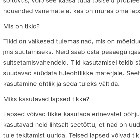
sõltuvus, võib see kaasa tuua tõsiseid probl
nõuanded vanematele, kes on mures oma lapse
Mis on tikid?
Tikid on väikesed tulemasinad, mis on mõeldud
jms süütamiseks. Neid saab osta peaaegu iga
suitsetamisvahendeid. Tiki kasutamisel tekib 
suudavad süüdata tuleohtlikke materjale. Seetõ
kasutamine ohtlik ja seda tuleks vältida.
Miks kasutavad lapsed tikke?
Lapsed võivad tikke kasutada erinevatel põhj
kasutavad neid lihtsalt seetõttu, et nad on uu
tule tekitamist uurida. Teised lapsed võivad ti