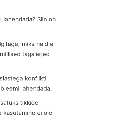
i lahendada? Siin on
gitage, miks neid ei
millised tagajärjed
slastega konflikti
robleemi lahendada.
 satuks tikkide
e kasutamine ei ole