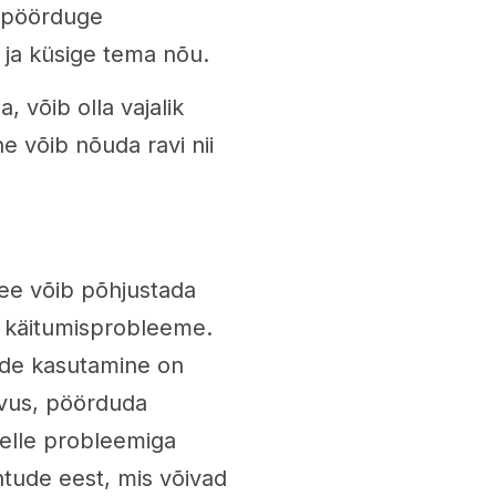
, pöörduge
 ja küsige tema nõu.
, võib olla vajalik
e võib nõuda ravi nii
See võib põhjustada
ka käitumisprobleeme.
ide kasutamine on
tuvus, pöörduda
elle probleemiga
htude eest, mis võivad