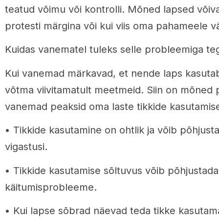
teatud võimu või kontrolli. Mõned lapsed võiv
protesti märgina või kui viis oma pahameele v
Kuidas vanematel tuleks selle probleemiga te
Kui vanemad märkavad, et nende laps kasutab
võtma viivitamatult meetmeid. Siin on mõned 
vanemad peaksid oma laste tikkide kasutamis
• Tikkide kasutamine on ohtlik ja võib põhjusta
vigastusi.
• Tikkide kasutamise sõltuvus võib põhjustada
käitumisprobleeme.
• Kui lapse sõbrad näevad teda tikke kasutam