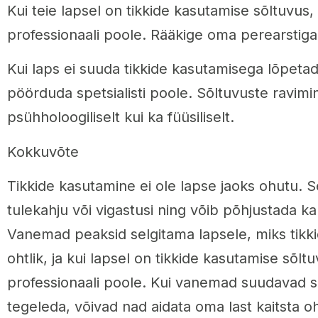
Kui teie lapsel on tikkide kasutamise sõltuvus
professionaali poole. Rääkige oma perearstiga
Kui laps ei suuda tikkide kasutamisega lõpetada
pöörduda spetsialisti poole. Sõltuvuste ravimin
psühholoogiliselt kui ka füüsiliselt.
Kokkuvõte
Tikkide kasutamine ei ole lapse jaoks ohutu. 
tulekahju või vigastusi ning võib põhjustada 
Vanemad peaksid selgitama lapsele, miks tikk
ohtlik, ja kui lapsel on tikkide kasutamise sõl
professionaali poole. Kui vanemad suudavad s
tegeleda, võivad nad aidata oma last kaitsta o