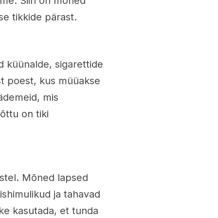
eeme. Siin on mõned
 tikkide pärast.
 küünalde, sigarettide
st poest, kus müüakse
sädemeid, mis
ttu on tiki
ustel. Mõned lapsed
dishimulikud ja tahavad
kke kasutada, et tunda