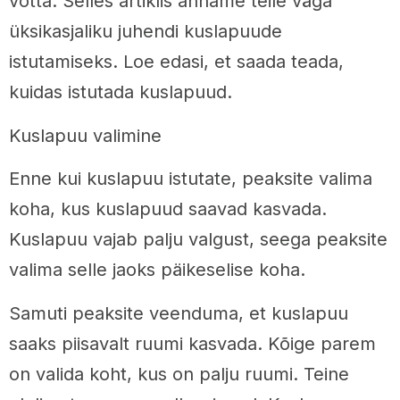
võtta. Selles artiklis anname teile väga
üksikasjaliku juhendi kuslapuude
istutamiseks. Loe edasi, et saada teada,
kuidas istutada kuslapuud.
Kuslapuu valimine
Enne kui kuslapuu istutate, peaksite valima
koha, kus kuslapuud saavad kasvada.
Kuslapuu vajab palju valgust, seega peaksite
valima selle jaoks päikeselise koha.
Samuti peaksite veenduma, et kuslapuu
saaks piisavalt ruumi kasvada. Kõige parem
on valida koht, kus on palju ruumi. Teine