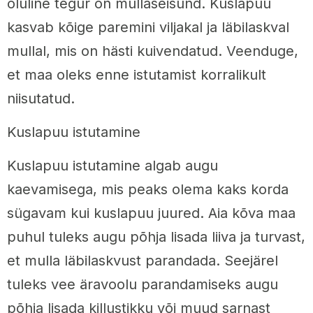
oluline tegur on mullaseisund. Kuslapuu
kasvab kõige paremini viljakal ja läbilaskval
mullal, mis on hästi kuivendatud. Veenduge,
et maa oleks enne istutamist korralikult
niisutatud.
Kuslapuu istutamine
Kuslapuu istutamine algab augu
kaevamisega, mis peaks olema kaks korda
sügavam kui kuslapuu juured. Aia kõva maa
puhul tuleks augu põhja lisada liiva ja turvast,
et mulla läbilaskvust parandada. Seejärel
tuleks vee äravoolu parandamiseks augu
põhja lisada killustikku või muud sarnast