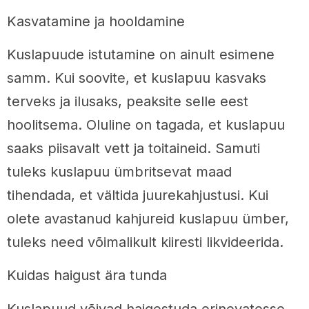
Kasvatamine ja hooldamine
Kuslapuude istutamine on ainult esimene
samm. Kui soovite, et kuslapuu kasvaks
terveks ja ilusaks, peaksite selle eest
hoolitsema. Oluline on tagada, et kuslapuu
saaks piisavalt vett ja toitaineid. Samuti
tuleks kuslapuu ümbritsevat maad
tihendada, et vältida juurekahjustusi. Kui
olete avastanud kahjureid kuslapuu ümber,
tuleks need võimalikult kiiresti likvideerida.
Kuidas haigust ära tunda
Kuslapuud võivad haigestuda erinevatesse