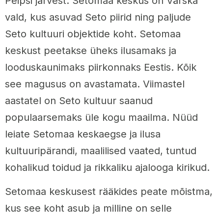
Peipsi järvest. Setomaa keskus on Värska
vald, kus asuvad Seto piirid ning paljude
Seto kultuuri objektide koht. Setomaa
keskust peetakse üheks ilusamaks ja
looduskaunimaks piirkonnaks Eestis. Kõik
see magusus on avastamata. Viimastel
aastatel on Seto kultuur saanud
populaarsemaks üle kogu maailma. Nüüd
leiate Setomaa keskaegse ja ilusa
kultuuripärandi, maalilised vaated, tuntud
kohalikud toidud ja rikkaliku ajalooga kirikud.
Setomaa keskusest rääkides peate mõistma,
kus see koht asub ja milline on selle