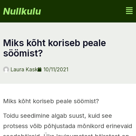
Nullkulu
miks kõht koriseb peale
söömist?
Laura Kask
10/11/2021
Miks kõht koriseb peale söömist?
Toidu seedimine algab suust, kuid see
protsess võib põhjustada mõnikord erinevaid