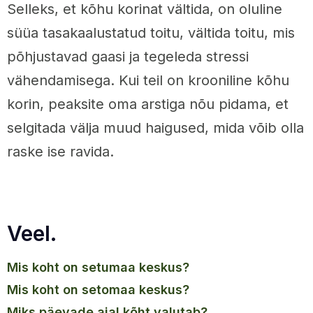
Selleks, et kõhu korinat vältida, on oluline
süüa tasakaalustatud toitu, vältida toitu, mis
põhjustavad gaasi ja tegeleda stressi
vähendamisega. Kui teil on krooniline kõhu
korin, peaksite oma arstiga nõu pidama, et
selgitada välja muud haigused, mida võib olla
raske ise ravida.
Veel.
mis koht on setumaa keskus?
mis koht on setomaa keskus?
miks päevade ajal kõht valutab?