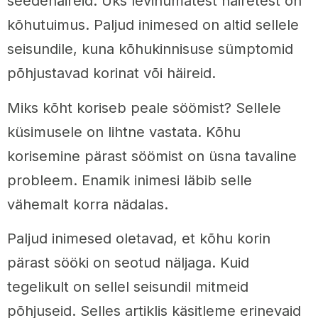
seedehäireid. Üks levinumatest häiretest on
kõhutuimus. Paljud inimesed on altid sellele
seisundile, kuna kõhukinnisuse sümptomid
põhjustavad korinat või häireid.
Miks kõht koriseb peale söömist? Sellele
küsimusele on lihtne vastata. Kõhu
korisemine pärast söömist on üsna tavaline
probleem. Enamik inimesi läbib selle
vähemalt korra nädalas.
Paljud inimesed oletavad, et kõhu korin
pärast sööki on seotud näljaga. Kuid
tegelikult on sellel seisundil mitmeid
põhjuseid. Selles artiklis käsitleme erinevaid