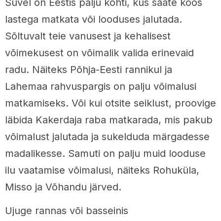
Suvel on Eestis palju kohti, kus saate koos
lastega matkata või looduses jalutada.
Sõltuvalt teie vanusest ja kehalisest
võimekusest on võimalik valida erinevaid
radu. Näiteks Põhja-Eesti rannikul ja
Lahemaa rahvuspargis on palju võimalusi
matkamiseks. Või kui otsite seiklust, proovige
läbida Kakerdaja raba matkarada, mis pakub
võimalust jalutada ja sukelduda märgadesse
madalikesse. Samuti on palju muid looduse
ilu vaatamise võimalusi, näiteks Rohuküla,
Misso ja Võhandu järved.
Ujuge rannas või basseinis