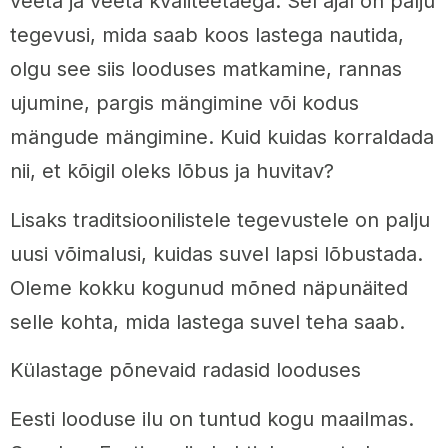
veeta ja veeta kvaliteetaega. Sel ajal on palju
tegevusi, mida saab koos lastega nautida,
olgu see siis looduses matkamine, rannas
ujumine, pargis mängimine või kodus
mängude mängimine. Kuid kuidas korraldada
nii, et kõigil oleks lõbus ja huvitav?
Lisaks traditsioonilistele tegevustele on palju
uusi võimalusi, kuidas suvel lapsi lõbustada.
Oleme kokku kogunud mõned näpunäited
selle kohta, mida lastega suvel teha saab.
Külastage põnevaid radasid looduses
Eesti looduse ilu on tuntud kogu maailmas.