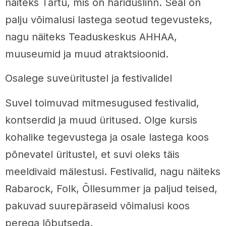
näiteks Tartu, mis on hariduslinn. Seal on
palju võimalusi lastega seotud tegevusteks,
nagu näiteks Teaduskeskus AHHAA,
muuseumid ja muud atraktsioonid.
Osalege suveüritustel ja festivalidel
Suvel toimuvad mitmesugused festivalid,
kontserdid ja muud üritused. Olge kursis
kohalike tegevustega ja osale lastega koos
põnevatel üritustel, et suvi oleks täis
meeldivaid mälestusi. Festivalid, nagu näiteks
Rabarock, Folk, Õllesummer ja paljud teised,
pakuvad suurepäraseid võimalusi koos
perega lõbutseda.