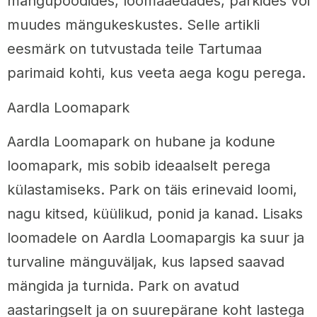
mängupoodides, loomaaedades, parkides või
muudes mängukeskustes. Selle artikli
eesmärk on tutvustada teile Tartumaa
parimaid kohti, kus veeta aega kogu perega.
Aardla Loomapark
Aardla Loomapark on hubane ja kodune
loomapark, mis sobib ideaalselt perega
külastamiseks. Park on täis erinevaid loomi,
nagu kitsed, küülikud, ponid ja kanad. Lisaks
loomadele on Aardla Loomapargis ka suur ja
turvaline mänguväljak, kus lapsed saavad
mängida ja turnida. Park on avatud
aastaringselt ja on suurepärane koht lastega