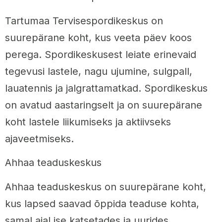
Tartumaa Tervisespordikeskus on
suurepärane koht, kus veeta päev koos
perega. Spordikeskusest leiate erinevaid
tegevusi lastele, nagu ujumine, sulgpall,
lauatennis ja jalgrattamatkad. Spordikeskus
on avatud aastaringselt ja on suurepärane
koht lastele liikumiseks ja aktiivseks
ajaveetmiseks.
Ahhaa teaduskeskus
Ahhaa teaduskeskus on suurepärane koht,
kus lapsed saavad õppida teaduse kohta,
samal ajal ise katsetades ja uurides.