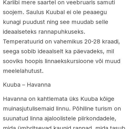
Kariibi mere saartel on veebruaris samuti
soojem. Saulus Kuubal ei ole peaaegu
kunagi puudust ning see muudab selle
ideaalseteks rannapuhkuseks.
Temperatuurid on vahemikus 20-28 kraadi,
seega sobib ideaalselt ka päevadeks, mil
sooviks hoopis linnaekskursioone või muud
meelelahutust.
Kuuba – Havanna
Havanna on kahtlemata üks Kuuba kõige
muinasjutulisemaid linnu. Põhiline turism on
suunatud linna ajaloolistele piirkondadele,
mida ümbritsevad kaunid rannad, mida tasub