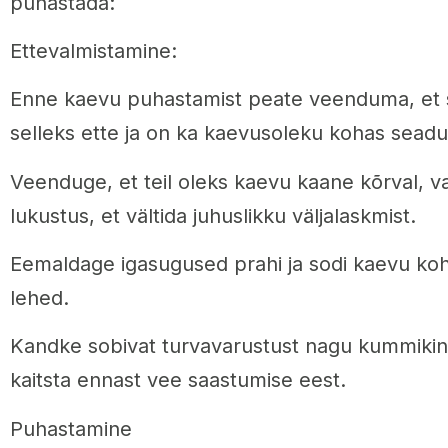
puhastada:
Ettevalmistamine:
Enne kaevu puhastamist peate veenduma, et 
selleks ette ja on ka kaevusoleku kohas seadus
Veenduge, et teil oleks kaevu kaane kõrval, v
lukustus, et vältida juhuslikku väljalaskmist.
Eemaldage igasugused prahi ja sodi kaevu kohal
lehed.
Kandke sobivat turvavarustust nagu kummikindad
kaitsta ennast vee saastumise eest.
Puhastamine