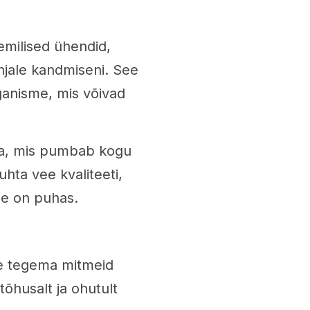
emilised ühendid,
hjale kandmiseni. See
ganisme, mis võivad
pa, mis pumbab kogu
hta vee kvaliteeti,
ee on puhas.
te tegema mitmeid
õhusalt ja ohutult