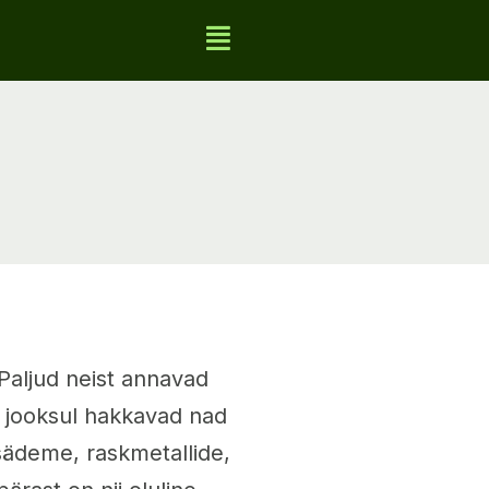
Paljud neist annavad
a jooksul hakkavad nad
ädeme, raskmetallide,