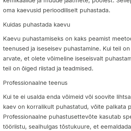
kemikaalide ja muude jäätmete, poolest. Sellep
oma kaevusid perioodiliselt puhastada.
Kuidas puhastada kaevu
Kaevu puhastamiseks on kaks peamist meetodi
teenused ja iseseisev puhastamine. Kui teil on
arvate, et olete võimeline iseseisvalt puhastam
teil on õiged riistad ja teadmised.
Professionaalne teenus
Kui te ei usalda enda võimeid või soovite lihts
kaev on korralikult puhastatud, võite palkata p
Professionaalne puhastusettevõte kasutab spet
tööriistu, sealhulgas tõstukuure, et eemaldada