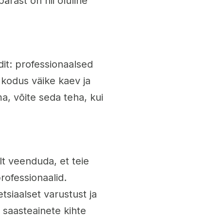
ärast on nii oluline
t: professionaalsed
 kodus väike kaev ja
a, võite seda teha, kui
alt veenduda, et teie
rofessionaalid.
siaalset varustust ja
 saasteainete kihte