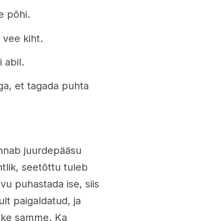
e põhi.
vee kiht.
 abil.
ga, et tagada puhta
annab juurdepääsu
lik, seetõttu tuleb
vu puhastada ise, siis
lt paigaldatud, ja
ikke samme. Ka