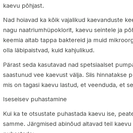
kaevu põhjast.
Nad hoiavad ka kõik vajalikud kaevanduste ke
nagu naatriumhüpoklorit, kaevu seintele ja põ
keemia aitab tappa baktereid ja muid mikroor
olla läbipaistvad, kuid kahjulikud.
Pärast seda kasutavad nad spetsiaalset pum
saastunud vee kaevust välja. Siis hinnatakse pu
mis on tagasi kaevu lastud, et veenduda, et s
Iseseisev puhastamine
Kui ka te otsustate puhastada kaevu ise, pea
samme. Järgmised abinõud aitavad teil kaevu t