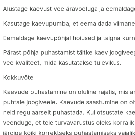
Alustage kaevust vee äravooluga ja eemaldag
Kasutage kaevupumba, et eemaldada viimane 
Eemaldage kaevupõhjal hoiused ja taigna kurni
Pärast põhja puhastamist täitke kaev joogivee
vee kvaliteet, mida kasutatakse tulevikus.
Kokkuvõte
Kaevude puhastamine on oluline rajatis, mis 
puhtale joogiveele. Kaevude saastumine on oht
neid regulaarselt puhastada. Kui otsustate kae
veenduge, et teie turvavarustus oleks korraliku
järgige kõiki korrektseks puhastamiseks vajal