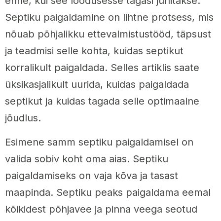
enne, kui see loodusesse tagasi juhitakse.
Septiku paigaldamine on lihtne protsess, mis
nõuab põhjalikku ettevalmistustööd, täpsust
ja teadmisi selle kohta, kuidas septikut
korralikult paigaldada. Selles artiklis saate
üksikasjalikult uurida, kuidas paigaldada
septikut ja kuidas tagada selle optimaalne
jõudlus.
Esimene samm septiku paigaldamisel on
valida sobiv koht oma aias. Septiku
paigaldamiseks on vaja kõva ja tasast
maapinda. Septiku peaks paigaldama eemal
kõikidest põhjavee ja pinna veega seotud