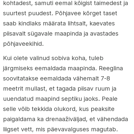
kohtadest, samuti eemal kõigist taimedest ja
suurtest puudest. Põhjavee kõrget taset
saab kindlaks määrata lihtsalt, kaevates
piisavalt sügavale maapinda ja avastades
põhjaveekihid.
Kui olete valinud sobiva koha, tuleb
järgmiseks eemaldada maapinda. Reeglina
soovitatakse eemaldada vähemalt 7-8
meetrit mullast, et tagada piisav ruum ja
uuendatud maapind septiku jaoks. Peale
selle võib tekkida olukord, kus peaksite
paigaldama ka drenaaživäljad, et vähendada
liigset vett, mis päevavalguses magutab.