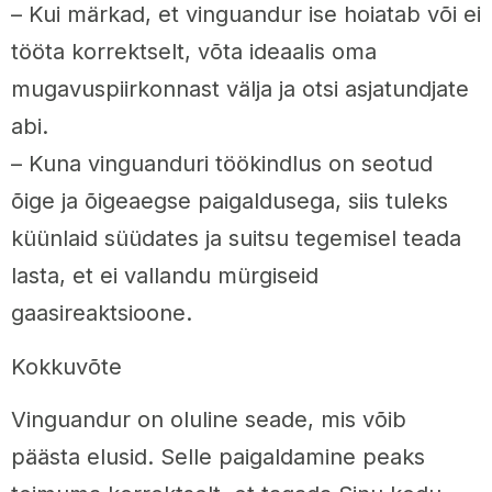
– Kui märkad, et vinguandur ise hoiatab või ei
tööta korrektselt, võta ideaalis oma
mugavuspiirkonnast välja ja otsi asjatundjate
abi.
– Kuna vinguanduri töökindlus on seotud
õige ja õigeaegse paigaldusega, siis tuleks
küünlaid süüdates ja suitsu tegemisel teada
lasta, et ei vallandu mürgiseid
gaasireaktsioone.
Kokkuvõte
Vinguandur on oluline seade, mis võib
päästa elusid. Selle paigaldamine peaks