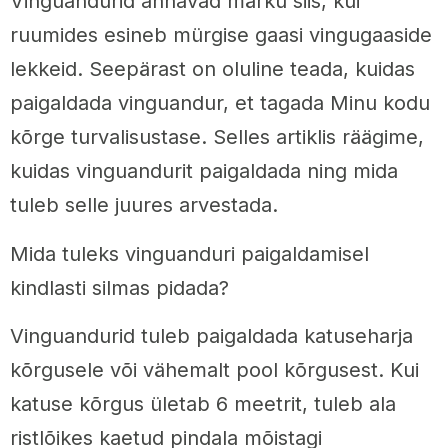
Vinguandurid annavad märku siis, kui
ruumides esineb mürgise gaasi vingugaaside
lekkeid. Seepärast on oluline teada, kuidas
paigaldada vinguandur, et tagada Minu kodu
kõrge turvalisustase. Selles artiklis räägime,
kuidas vinguandurit paigaldada ning mida
tuleb selle juures arvestada.
Mida tuleks vinguanduri paigaldamisel
kindlasti silmas pidada?
Vinguandurid tuleb paigaldada katuseharja
kõrgusele või vähemalt pool kõrgusest. Kui
katuse kõrgus ületab 6 meetrit, tuleb ala
ristlõikes kaetud pindala mõistagi