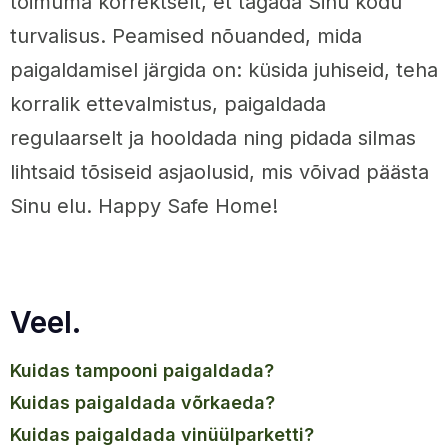
toimuma korrektselt, et tagada Sinu kodu
turvalisus. Peamised nõuanded, mida
paigaldamisel järgida on: küsida juhiseid, teha
korralik ettevalmistus, paigaldada
regulaarselt ja hooldada ning pidada silmas
lihtsaid tõsiseid asjaolusid, mis võivad päästa
Sinu elu. Happy Safe Home!
Veel.
kuidas tampooni paigaldada?
kuidas paigaldada võrkaeda?
kuidas paigaldada vinüülparketti?