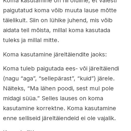
Koma kasutamine on nii oluline, et valesti
paigutatud koma võib muuta lause mõtte
täielikult. Siin on lühike juhend, mis võib
aidata teil mõista, millal koma kasutada
tuleks ja millal mitte.
Koma kasutamine järeltäiendite jaoks:
Koma tuleb paigutada ees- või järeltäiendi
(nagu “aga”, “sellepärast”, “kuid”) järele.
Näiteks, “Ma lähen poodi, sest mul pole
midagi süüa.” Selles lauses on koma
kasutamine korrektne. Koma kasutamine
enne selliseid järeltäiendeid ei ole vajalik.