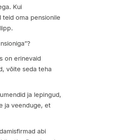
ega. Kui
 teid oma pensionile
lipp.
nsioniga”?
s on erinevaid
d, võite seda teha
umendid ja lepingud,
e ja veenduge, et
damisfirmad abi