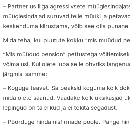
– Partnerlus liiga agressiivsete müügiesindajat
müügiesindajad suruvad teile müüki ja petavad
keskenduma kiirustama, võib see olla punane 
Mida teha, kui puutute kokku “mis müüdud pe
“Mis müüdud pension” pettustega võitlemisek
võimalusi. Kui olete juba selle ohvriks langenu
järgmisi samme:
– Koguge teavet. Sa peaksid koguma kõik dok
mida olete saanud. Vaadake kõik üksikasjad ül
lepingud on täielikud ja ei tekita segadust.
– Pöörduge hindamisfirmade poole. Pange hin