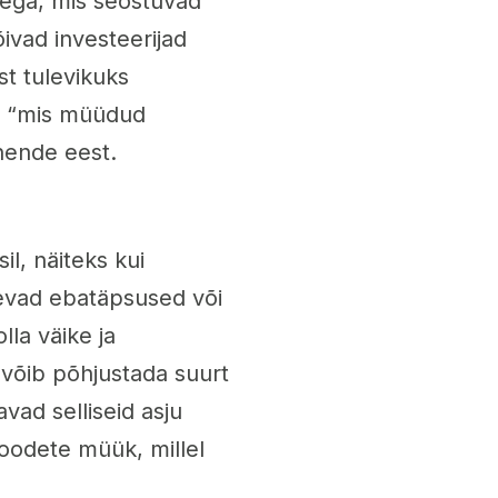
tega, mis seostuvad
ivad investeerijad
st tulevikuks
on “mis müüdud
 nende eest.
l, näiteks kui
nevad ebatäpsused või
la väike ja
võib põhjustada suurt
ad selliseid asju
toodete müük, millel