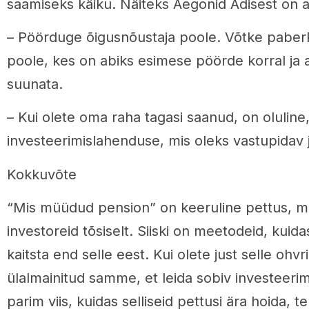
saamiseks käiku. Näiteks Aegonid Adisest on 
– Pöörduge õigusnõustaja poole. Võtke paber
poole, kes on abiks esimese pöörde korral ja a
suunata.
– Kui olete oma raha tagasi saanud, on oluline,
investeerimislahenduse, mis oleks vastupidav 
Kokkuvõte
“Mis müüdud pension” on keeruline pettus, m
investoreid tõsiselt. Siiski on meetodeid, kuid
kaitsta end selle eest. Kui olete just selle ohv
ülalmainitud samme, et leida sobiv investeerim
parim viis, kuidas selliseid pettusi ära hoida,