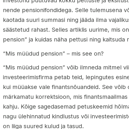
investorid puutuvad kokku pettuste ja eksitus
nende pensionifondidega. Selle tulemusena võ
kaotada suuri summasi ning jääda ilma vajaliku
säästetud rahast. Selles artiklis uurime, mis 
pension” ja kuidas näha pettusi ning kaitsuda
“Mis müüdud pension” – mis see on?
“Mis müüdud pension” võib ilmneda mitmel viisi
investeerimisfirma petab teid, lepingutes esi
kui müüakse vale finantsnõuandeid. See võib ol
märkamatu korrektsioon, mis finantsmaailmas 
kahju. Kõige sagedasemad petuskeemid hõlmav
nagu ülehinnatud kindlustus või investeerimis
on liiga suured kulud ja tasud.