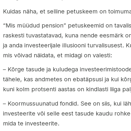
Kuidas näha, et selline petuskeem on toimum
“Mis müüdud pension” petuskeemid on tavalise
raskesti tuvastatavad, kuna nende eesmärk on s
ja anda investeerijale illusiooni turvalisusest
mis võivad näidata, et midagi on valesti:
– Kõrge tasude ja kuludega investeerimistoo
tähele, kas andmetes on ebatäpsusi ja kui kõr
kuni kolm protsenti aastas on kindlasti liiga pal
– Koormussuunatud fondid. See on siis, kui läh
investeerite või selle eest tasude kaudu rohke
mida te investeerite.