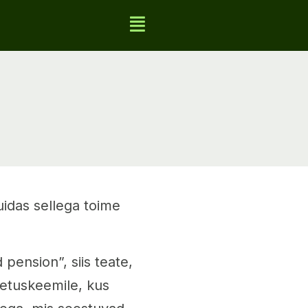
idas sellega toime
pension”, siis teate,
 petuskeemile, kus