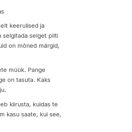
as
lt keerulised ja
elgitada selget pilti
. Kuid on mõned märgid,
dete müük. Pange
ge on tasuta. Kaks
ju.
eb kiirusta, kuidas te
m kasu saate, kui see,