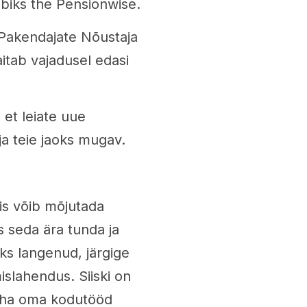
abiks the Pensionwise.
Pakendajate Nõustaja
itab vajadusel edasi
 et leiate uue
ja teie jaoks mugav.
is võib mõjutada
as seda ära tunda ja
riks langenud, järgige
islahendus. Siiski on
 teha oma kodutööd