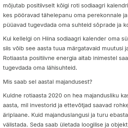
mõjutab positiivselt kõigi roti sodiaagri kalendr
kes pööravad tähelepanu oma perekonnale ja 
püüavad tugevdada oma suhteid sõprade ja ko
Kui kellelgi on Hiina sodiaagri kalender oma s
siis võib see aasta tuua märgatavaid muutusi 
Rotiaasta positiivne energia aitab inimestel s
tugevdada oma lähisuhteid.
Mis saab sel aastal majandusest?
Kuldne rotiaasta 2020 on hea majandusliku ka
aasta, mil investorid ja ettevõtjad saavad ro
äriplaane. Kuid majanduslangusi ja turu ebastabi
välistada. Seda saab ületada loogilise ja objek