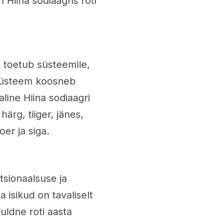
 Hiina sodiaagris roti
s toetub süsteemile,
 Süsteem koosneb
aline Hiina sodiaagri
ärg, tiiger, jänes,
er ja siga.
tsionaalsuse ja
isikud on tavaliselt
Kuldne roti aasta