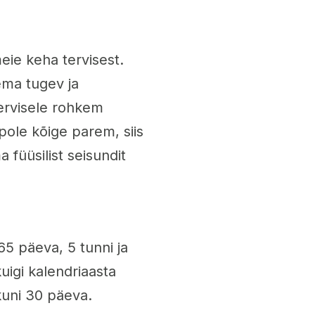
eie keha tervisest.
lema tugev ja
tervisele rohkem
pole kõige parem, siis
a füüsilist seisundit
65 päeva, 5 tunni ja
uigi kalendriaasta
 kuni 30 päeva.