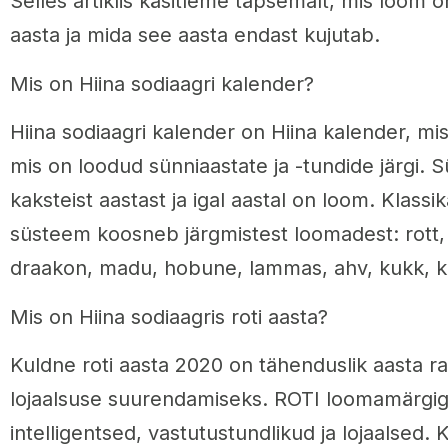
Selles artiklis käsitleme täpsemalt, mis loom on
aasta ja mida see aasta endast kujutab.
Mis on Hiina sodiaagri kalender?
Hiina sodiaagri kalender on Hiina kalender, mi
mis on loodud sünniaastate ja -tundide järgi.
kaksteist aastast ja igal aastal on loom. Klassik
süsteem koosneb järgmistest loomadest: rott, h
draakon, madu, hobune, lammas, ahv, kukk, ko
Mis on Hiina sodiaagris roti aasta?
Kuldne roti aasta 2020 on tähenduslik aasta ra
lojaalsuse suurendamiseks. ROTI loomamärgiga 
intelligentsed, vastutustundlikud ja lojaalsed. 