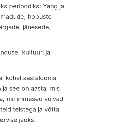
eks perioodiks: Yang ja
te, madude, hobuste
härgade, jänesede,
nduse, kultuuri ja
sal kohal aastalooma
a ja see on aasta, mis
ta, mil inimesed võivad
eid teistega ja võtta
ervise jaoks.