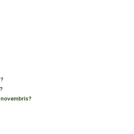
i?
e?
a novembris?