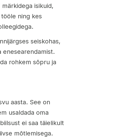
i märkidega isikuid,
tööle ning kes
lleegidega.
ünnijärgses seiskohas,
ja enesearendamist.
aada rohkem sõpru ja
svu aasta. See on
hkem usaldada oma
ilsust ei saa täielikult
tiivse mõtlemisega.