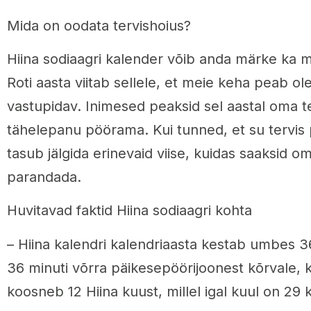
Mida on oodata tervishoius?
Hiina sodiaagri kalender võib anda märke ka m
Roti aasta viitab sellele, et meie keha peab o
vastupidav. Inimesed peaksid sel aastal oma 
tähelepanu pöörama. Kui tunned, et su tervis 
tasub jälgida erinevaid viise, kuidas saaksid om
parandada.
Huvitavad faktid Hiina sodiaagri kohta
– Hiina kalendri kalendriaasta kestab umbes 3
36 minuti võrra päikesepöörijoonest kõrvale, k
koosneb 12 Hiina kuust, millel igal kuul on 29