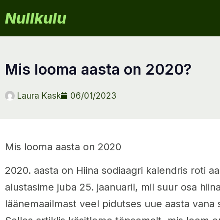
Nullkulu
mis looma aasta on 2020?
Laura Kask
06/01/2023
Mis looma aasta on 2020
2020. aasta on Hiina sodiaagri kalendris roti aa
alustasime juba 25. jaanuaril, mil suur osa hii
läänemaailmast veel pidutses uue aasta vana stii