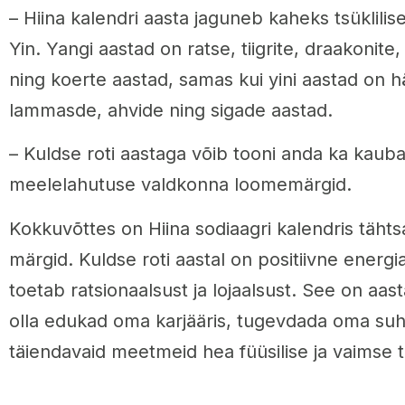
– Hiina kalendri aasta jaguneb kaheks tsüklilis
Yin. Yangi aastad on ratse, tiigrite, draakoni
ning koerte aastad, samas kui yini aastad on 
lammasde, ahvide ning sigade aastad.
– Kuldse roti aastaga võib tooni anda ka kauba
meelelahutuse valdkonna loomemärgid.
Kokkuvõttes on Hiina sodiaagri kalendris täht
märgid. Kuldse roti aastal on positiivne energi
toetab ratsionaalsust ja lojaalsust. See on aas
olla edukad oma karjääris, tugevdada oma suht
täiendavaid meetmeid hea füüsilise ja vaimse t