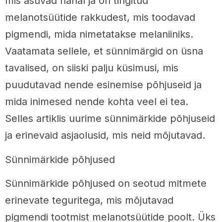
mis asuvad nahal ja on tingitud
melanotsüütide rakkudest, mis toodavad
pigmendi, mida nimetatakse melaniiniks.
Vaatamata sellele, et sünnimärgid on üsna
tavalised, on siiski palju küsimusi, mis
puudutavad nende esinemise põhjuseid ja
mida inimesed nende kohta veel ei tea.
Selles artiklis uurime sünnimärkide põhjuseid
ja erinevaid asjaolusid, mis neid mõjutavad.
Sünnimärkide põhjused
Sünnimärkide põhjused on seotud mitmete
erinevate teguritega, mis mõjutavad
pigmendi tootmist melanotsüütide poolt. Üks