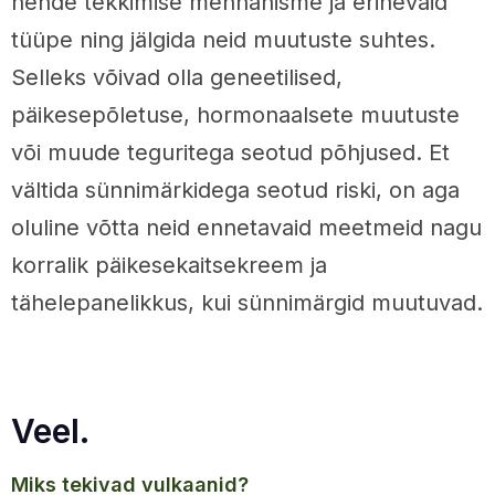
nende tekkimise mehhanisme ja erinevaid
tüüpe ning jälgida neid muutuste suhtes.
Selleks võivad olla geneetilised,
päikesepõletuse, hormonaalsete muutuste
või muude teguritega seotud põhjused. Et
vältida sünnimärkidega seotud riski, on aga
oluline võtta neid ennetavaid meetmeid nagu
korralik päikesekaitsekreem ja
tähelepanelikkus, kui sünnimärgid muutuvad.
Veel.
miks tekivad vulkaanid?