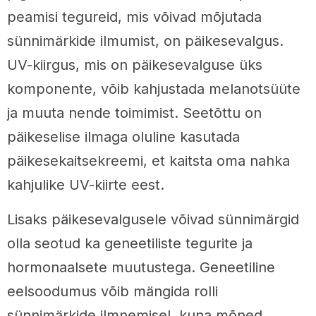
peamisi tegureid, mis võivad mõjutada
sünnimärkide ilmumist, on päikesevalgus.
UV-kiirgus, mis on päikesevalguse üks
komponente, võib kahjustada melanotsüüte
ja muuta nende toimimist. Seetõttu on
päikeselise ilmaga oluline kasutada
päikesekaitsekreemi, et kaitsta oma nahka
kahjulike UV-kiirte eest.
Lisaks päikesevalgusele võivad sünnimärgid
olla seotud ka geneetiliste tegurite ja
hormonaalsete muutustega. Geneetiline
eelsoodumus võib mängida rolli
sünnimärkide ilmnemisel, kuna mõned