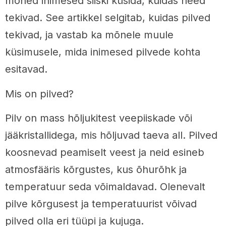
mõned inimesed siiski küsida, kuidas need
tekivad. See artikkel selgitab, kuidas pilved
tekivad, ja vastab ka mõnele muule
küsimusele, mida inimesed pilvede kohta
esitavad.
Mis on pilved?
Pilv on mass hõljukitest veepiiskade või
jääkristallidega, mis hõljuvad taeva all. Pilved
koosnevad peamiselt veest ja neid esineb
atmosfääris kõrgustes, kus õhurõhk ja
temperatuur seda võimaldavad. Olenevalt
pilve kõrgusest ja temperatuurist võivad
pilved olla eri tüüpi ja kujuga.