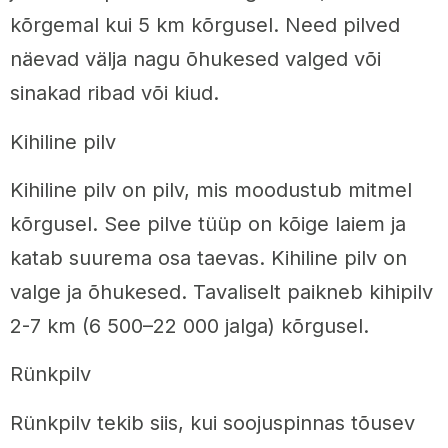
kõrgemal kui 5 km kõrgusel. Need pilved
näevad välja nagu õhukesed valged või
sinakad ribad või kiud.
Kihiline pilv
Kihiline pilv on pilv, mis moodustub mitmel
kõrgusel. See pilve tüüp on kõige laiem ja
katab suurema osa taevas. Kihiline pilv on
valge ja õhukesed. Tavaliselt paikneb kihipilv
2-7 km (6 500–22 000 jalga) kõrgusel.
Rünkpilv
Rünkpilv tekib siis, kui soojuspinnas tõusev