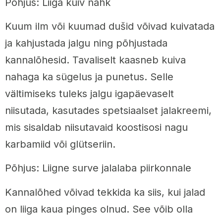
Põhjus: Liiga kuiv nahk
Kuum ilm või kuumad dušid võivad kuivatada
ja kahjustada jalgu ning põhjustada
kannalõhesid. Tavaliselt kaasneb kuiva
nahaga ka sügelus ja punetus. Selle
vältimiseks tuleks jalgu igapäevaselt
niisutada, kasutades spetsiaalset jalakreemi,
mis sisaldab niisutavaid koostisosi nagu
karbamiid või glütseriin.
Põhjus: Liigne surve jalalaba piirkonnale
Kannalõhed võivad tekkida ka siis, kui jalad
on liiga kaua pinges olnud. See võib olla