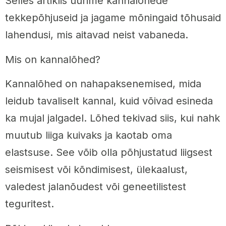
Selles artiklis uurime kannalõhede
tekkepõhjuseid ja jagame mõningaid tõhusaid
lahendusi, mis aitavad neist vabaneda.
Mis on kannalõhed?
Kannalõhed on nahapaksenemised, mida
leidub tavaliselt kannal, kuid võivad esineda
ka mujal jalgadel. Lõhed tekivad siis, kui nahk
muutub liiga kuivaks ja kaotab oma
elastsuse. See võib olla põhjustatud liigsest
seismisest või kõndimisest, ülekaalust,
valedest jalanõudest või geneetilistest
teguritest.