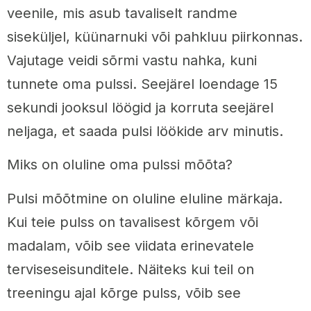
veenile, mis asub tavaliselt randme
siseküljel, küünarnuki või pahkluu piirkonnas.
Vajutage veidi sõrmi vastu nahka, kuni
tunnete oma pulssi. Seejärel loendage 15
sekundi jooksul löögid ja korruta seejärel
neljaga, et saada pulsi löökide arv minutis.
Miks on oluline oma pulssi mõõta?
Pulsi mõõtmine on oluline eluline märkaja.
Kui teie pulss on tavalisest kõrgem või
madalam, võib see viidata erinevatele
terviseseisunditele. Näiteks kui teil on
treeningu ajal kõrge pulss, võib see