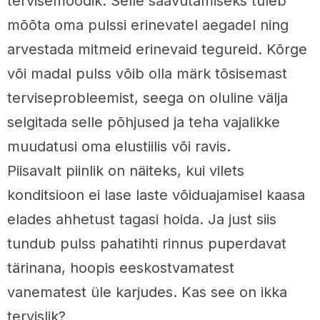
tervisemõõdik. Selle saavutamiseks tuleb
mõõta oma pulssi erinevatel aegadel ning
arvestada mitmeid erinevaid tegureid. Kõrge
või madal pulss võib olla märk tõsisemast
terviseprobleemist, seega on oluline välja
selgitada selle põhjused ja teha vajalikke
muudatusi oma elustiilis või ravis.
Piisavalt piinlik on näiteks, kui vilets
konditsioon ei lase laste võiduajamisel kaasa
elades ahhetust tagasi hoida. Ja just siis
tundub pulss pahatihti rinnus puperdavat
tärinana, hoopis eeskostvamatest
vanematest üle karjudes. Kas see on ikka
tervislik?