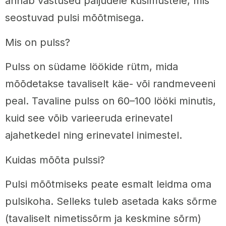
annab vastused paljudele küsimustele, mis
seostuvad pulsi mõõtmisega.
Mis on pulss?
Pulss on südame löökide rütm, mida
mõõdetakse tavaliselt käe- või randmeveeni
peal. Tavaline pulss on 60–100 lööki minutis,
kuid see võib varieeruda erinevatel
ajahetkedel ning erinevatel inimestel.
Kuidas mõõta pulssi?
Pulsi mõõtmiseks peate esmalt leidma oma
pulsikoha. Selleks tuleb asetada kaks sõrme
(tavaliselt nimetissõrm ja keskmine sõrm)