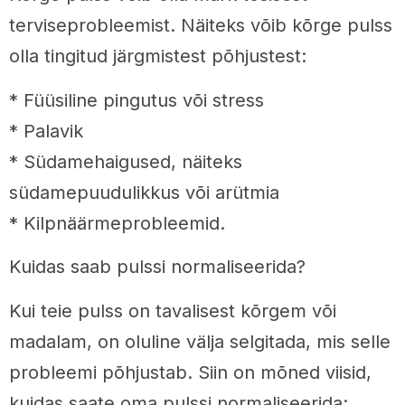
terviseprobleemist. Näiteks võib kõrge pulss
olla tingitud järgmistest põhjustest:
* Füüsiline pingutus või stress
* Palavik
* Südamehaigused, näiteks
südamepuudulikkus või arütmia
* Kilpnäärmeprobleemid.
Kuidas saab pulssi normaliseerida?
Kui teie pulss on tavalisest kõrgem või
madalam, on oluline välja selgitada, mis selle
probleemi põhjustab. Siin on mõned viisid,
kuidas saate oma pulssi normaliseerida: