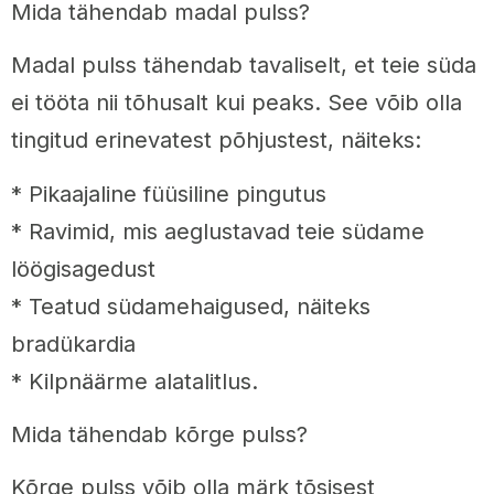
Mida tähendab madal pulss?
Madal pulss tähendab tavaliselt, et teie süda
ei tööta nii tõhusalt kui peaks. See võib olla
tingitud erinevatest põhjustest, näiteks:
* Pikaajaline füüsiline pingutus
* Ravimid, mis aeglustavad teie südame
löögisagedust
* Teatud südamehaigused, näiteks
bradükardia
* Kilpnäärme alatalitlus.
Mida tähendab kõrge pulss?
Kõrge pulss võib olla märk tõsisest