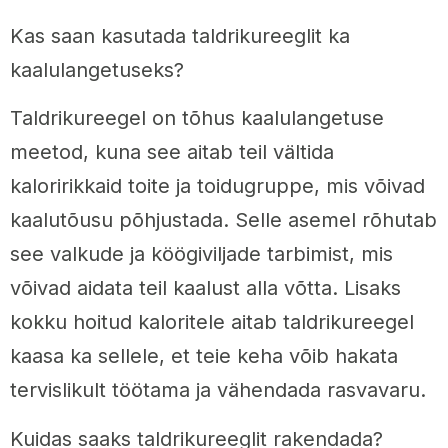
Kas saan kasutada taldrikureeglit ka
kaalulangetuseks?
Taldrikureegel on tõhus kaalulangetuse
meetod, kuna see aitab teil vältida
kaloririkkaid toite ja toidugruppe, mis võivad
kaalutõusu põhjustada. Selle asemel rõhutab
see valkude ja köögiviljade tarbimist, mis
võivad aidata teil kaalust alla võtta. Lisaks
kokku hoitud kaloritele aitab taldrikureegel
kaasa ka sellele, et teie keha võib hakata
tervislikult töötama ja vähendada rasvavaru.
Kuidas saaks taldrikureeglit rakendada?