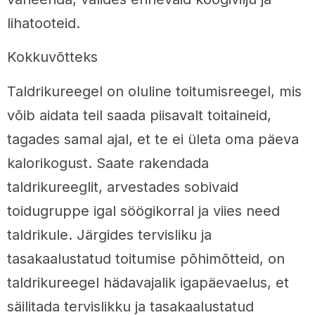
lihatooteid.
Kokkuvõtteks
Taldrikureegel on oluline toitumisreegel, mis
võib aidata teil saada piisavalt toitaineid,
tagades samal ajal, et te ei ületa oma päeva
kalorikogust. Saate rakendada
taldrikureeglit, arvestades sobivaid
toidugruppe igal söögikorral ja viies need
taldrikule. Järgides tervisliku ja
tasakaalustatud toitumise põhimõtteid, on
taldrikureegel hädavajalik igapäevaelus, et
säilitada tervislikku ja tasakaalustatud