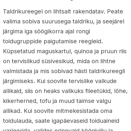
Taldrikureegel on lihtsalt rakendatav. Peate
valima sobiva suurusega taldriku, ja seejärel
järgima iga söögikorra ajal rongi
toidugruppide paigutamise reegleid.
Küpsetatud maguskartul, quinoa ja pruun riis
on tervislikud süsivesikud, mida on lihtne
valmistada ja mis sobivad hästi taldrikureegli
järgimiseks. Kui soovite tervislike valkude
allikaid, siis on heaks valikuks fileetükid, lõhe,
kikerherned, tofu ja muud taimse valgu
allikad. Kui soovite mitmekesistada oma
toidulauda, saate igapäevaseid toiduaineid
varieerida, valides erinevaid köögivilju ja