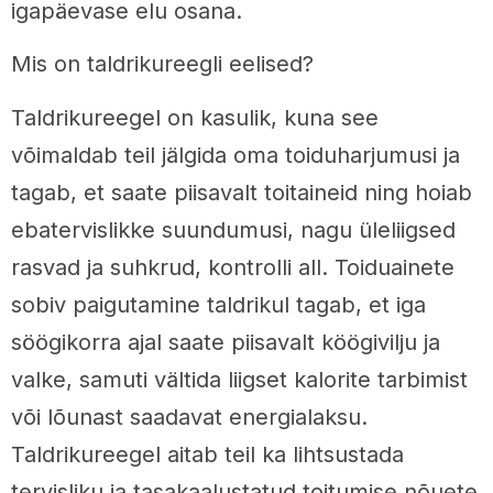
igapäevase elu osana.
Mis on taldrikureegli eelised?
Taldrikureegel on kasulik, kuna see
võimaldab teil jälgida oma toiduharjumusi ja
tagab, et saate piisavalt toitaineid ning hoiab
ebatervislikke suundumusi, nagu üleliigsed
rasvad ja suhkrud, kontrolli all. Toiduainete
sobiv paigutamine taldrikul tagab, et iga
söögikorra ajal saate piisavalt köögivilju ja
valke, samuti vältida liigset kalorite tarbimist
või lõunast saadavat energialaksu.
Taldrikureegel aitab teil ka lihtsustada
tervisliku ja tasakaalustatud toitumise nõuete