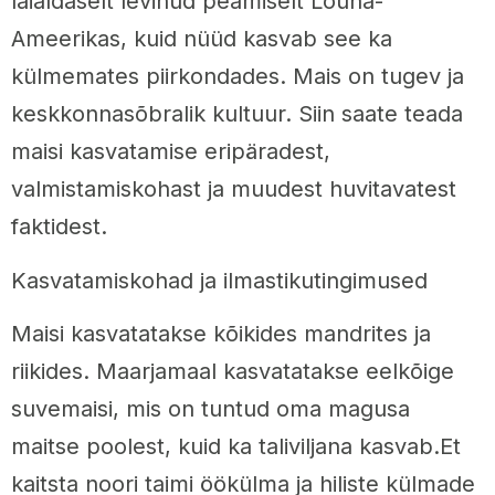
laialdaselt levinud peamiselt Lõuna-
Ameerikas, kuid nüüd kasvab see ka
külmemates piirkondades. Mais on tugev ja
keskkonnasõbralik kultuur. Siin saate teada
maisi kasvatamise eripäradest,
valmistamiskohast ja muudest huvitavatest
faktidest.
Kasvatamiskohad ja ilmastikutingimused
Maisi kasvatatakse kõikides mandrites ja
riikides. Maarjamaal kasvatatakse eelkõige
suvemaisi, mis on tuntud oma magusa
maitse poolest, kuid ka taliviljana kasvab.Et
kaitsta noori taimi öökülma ja hiliste külmade