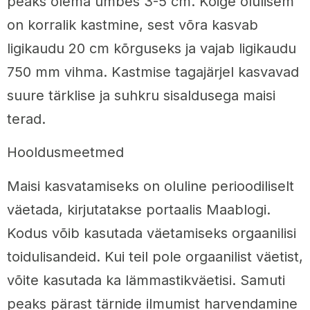
peaks olema umbes 3-5 cm. Kõige olulisem
on korralik kastmine, sest võra kasvab
ligikaudu 20 cm kõrguseks ja vajab ligikaudu
750 mm vihma. Kastmise tagajärjel kasvavad
suure tärklise ja suhkru sisaldusega maisi
terad.
Hooldusmeetmed
Maisi kasvatamiseks on oluline perioodiliselt
väetada, kirjutatakse portaalis Maablogi.
Kodus võib kasutada väetamiseks orgaanilisi
toidulisandeid. Kui teil pole orgaanilist väetist,
võite kasutada ka lämmastikväetisi. Samuti
peaks pärast tärnide ilmumist harvendamine