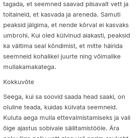
tagada, et seemned saavad piisavalt vett ja
toitaineid, et kasvada ja areneda. Samuti
peaksid jälgima, et nende kõrval ei kasvaks
umbrohi. Kui oled külvinud aiakasti, peaksid
ka vältima seal kõndimist, et mitte häirida
seemneid kohalikel juurte ning võimalike
mullakamakatega.
Kokkuvõte
Seega, kui sa soovid saada head saaki, on
oluline teada, kuidas külvata seemneid.
Kuluta aega mulla ettevalmistamiseks ja vali
õige ajastus sobivale säilitamistööle. Ära