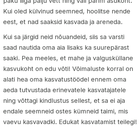
paku liiga palju vett ning vali parim asukoht.
Kui oled külvinud seemned, hoolitse nende
eest, et nad saaksid kasvada ja areneda.
Kui sa järgid neid nõuandeid, siis sa varsti
saad nautida oma aia lisaks ka suurepärast
saaki. Pea meeles, et mahe ja valgusküllane
kasvukoht on edu võti! Võimaluste korral on
alati hea oma kasvatustöödel ennem oma
aeda tutvustada erinevatele kasvatajatele
ning võttagi kindlustus sellest, et sa ei aja
endale seemneid ostes kümneid taimi, mis
vaevu kasvavadki. Edukat kasvatamist teilegi!