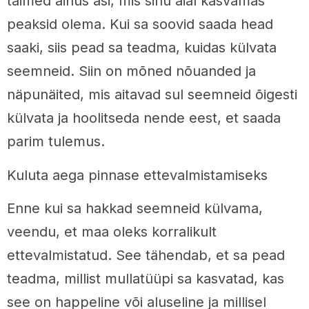
taimed ainus asi, mis sinu aial kasvamas
peaksid olema. Kui sa soovid saada head
saaki, siis pead sa teadma, kuidas külvata
seemneid. Siin on mõned nõuanded ja
näpunäited, mis aitavad sul seemneid õigesti
külvata ja hoolitseda nende eest, et saada
parim tulemus.
Kuluta aega pinnase ettevalmistamiseks
Enne kui sa hakkad seemneid külvama,
veendu, et maa oleks korralikult
ettevalmistatud. See tähendab, et sa pead
teadma, millist mullatüüpi sa kasvatad, kas
see on happeline või aluseline ja millisel