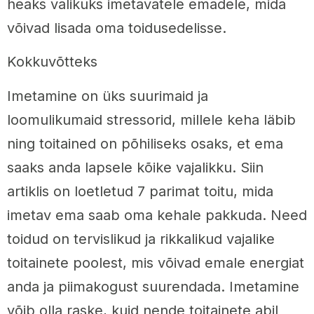
heaks valikuks imetavatele emadele, mida
võivad lisada oma toidusedelisse.
Kokkuvõtteks
Imetamine on üks suurimaid ja
loomulikumaid stressorid, millele keha läbib
ning toitained on põhiliseks osaks, et ema
saaks anda lapsele kõike vajalikku. Siin
artiklis on loetletud 7 parimat toitu, mida
imetav ema saab oma kehale pakkuda. Need
toidud on tervislikud ja rikkalikud vajalike
toitainete poolest, mis võivad emale energiat
anda ja piimakogust suurendada. Imetamine
võib olla raske, kuid nende toitainete abil