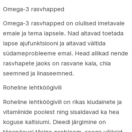
Omega-3 rasvhapped
Omega-3 rasvhapped on olulised imetavale
emale ja tema lapsele. Nad aitavad toetada
lapse ajufunktsiooni ja aitavad vältida
südameprobleeme emal. Head allikad nende
rasvhapete jaoks on rasvane kala, chia
seemned ja linaseemned.
Roheline lehtköögivili
Roheline lehtköögivili on rikas kiudainete ja
vitamiinide poolest ning sisaldavad ka hea
koguse kaltsiumi. Dieedi järgimine on
tänapäeval tõsine probleem, seega võiksid