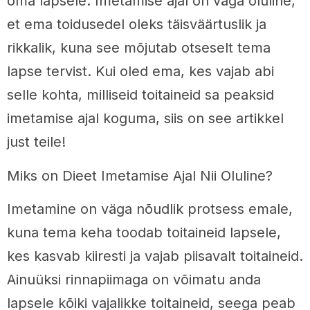
oma lapsele. Imetamise ajal on väga oluline,
et ema toidusedel oleks täisväärtuslik ja
rikkalik, kuna see mõjutab otseselt tema
lapse tervist. Kui oled ema, kes vajab abi
selle kohta, milliseid toitaineid sa peaksid
imetamise ajal koguma, siis on see artikkel
just teile!
Miks on Dieet Imetamise Ajal Nii Oluline?
Imetamine on väga nõudlik protsess emale,
kuna tema keha toodab toitaineid lapsele,
kes kasvab kiiresti ja vajab piisavalt toitaineid.
Ainuüksi rinnapiimaga on võimatu anda
lapsele kõiki vajalikke toitaineid, seega peab