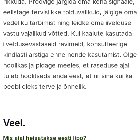
rikkuda. Proovige järgida oma keha signaale,
eelistage tervislikke toiduvalikuid, jälgige oma
vedeliku tarbimist ning leidke oma iivelduse
vastu vajalikud võtted. Kui kaalute kasutada
iiveldusevastaseid ravimeid, konsulteerige
kindlasti arstiga enne nende kasutamist. Olge
hoolikas ja pidage meeles, et raseduse ajal
tuleb hoolitseda enda eest, et nii sina kui ka
beebi oleks terve ja õnnelik.
Veel.
mis ajal heisatakse eesti lipp?