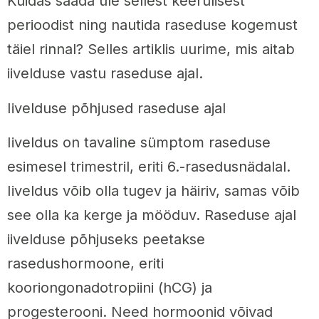
Kuidas saada üle sellest keerulisest
perioodist ning nautida raseduse kogemust
täiel rinnal? Selles artiklis uurime, mis aitab
iivelduse vastu raseduse ajal.
Iivelduse põhjused raseduse ajal
Iiveldus on tavaline sümptom raseduse
esimesel trimestril, eriti 6.-rasedusnädalal.
Iiveldus võib olla tugev ja häiriv, samas võib
see olla ka kerge ja mööduv. Raseduse ajal
iivelduse põhjuseks peetakse
rasedushormoone, eriti
kooriongonadotropiini (hCG) ja
progesterooni. Need hormoonid võivad