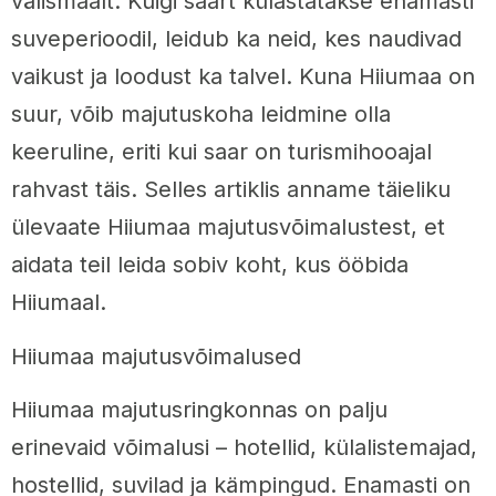
välismaalt. Kuigi saart külastatakse enamasti
suveperioodil, leidub ka neid, kes naudivad
vaikust ja loodust ka talvel. Kuna Hiiumaa on
suur, võib majutuskoha leidmine olla
keeruline, eriti kui saar on turismihooajal
rahvast täis. Selles artiklis anname täieliku
ülevaate Hiiumaa majutusvõimalustest, et
aidata teil leida sobiv koht, kus ööbida
Hiiumaal.
Hiiumaa majutusvõimalused
Hiiumaa majutusringkonnas on palju
erinevaid võimalusi – hotellid, külalistemajad,
hostellid, suvilad ja kämpingud. Enamasti on