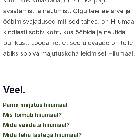
koht, kus külastada, on siin ka palju
avastamist ja nautimist. Olgu teie eelarve ja
ööbimisvajadused millised tahes, on Hiiumaal
kindlasti sobiv koht, kus ööbida ja nautida
puhkust. Loodame, et see ülevaade on teile
abiks sobiva majutuskoha leidmisel Hiiumaal.
Veel.
parim majutus hiiumaal
mis toimub hiiumaal?
mida vaadata hiiumaal?
mida teha lastega hiiumaal?