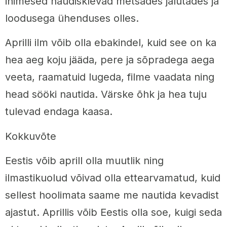
inimesed naudisklevad metsades jalutades ja
loodusega ühenduses olles.
Aprilli ilm võib olla ebakindel, kuid see on ka
hea aeg koju jääda, pere ja sõpradega aega
veeta, raamatuid lugeda, filme vaadata ning
head sööki nautida. Värske õhk ja hea tuju
tulevad endaga kaasa.
Kokkuvõte
Eestis võib aprill olla muutlik ning
ilmastikuolud võivad olla ettearvamatud, kuid
sellest hoolimata saame me nautida kevadist
ajastut. Aprillis võib Eestis olla soe, kuigi seda