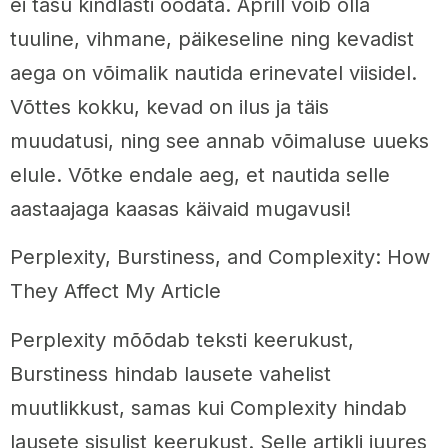
ei tasu kindlasti oodata. Aprill võib olla
tuuline, vihmane, päikeseline ning kevadist
aega on võimalik nautida erinevatel viisidel.
Võttes kokku, kevad on ilus ja täis
muudatusi, ning see annab võimaluse uueks
elule. Võtke endale aeg, et nautida selle
aastaajaga kaasas käivaid mugavusi!
Perplexity, Burstiness, and Complexity: How
They Affect My Article
Perplexity mõõdab teksti keerukust,
Burstiness hindab lausete vahelist
muutlikkust, samas kui Complexity hindab
lausete sisulist keerukust. Selle artikli juures