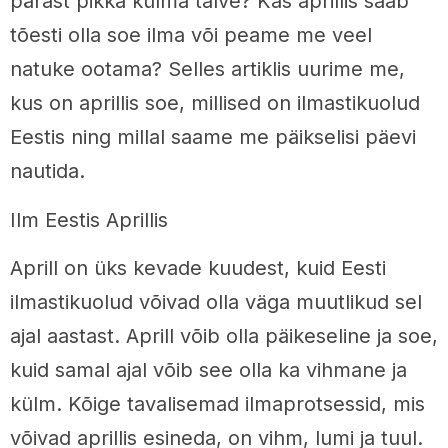
pärast pikka külma talve? Kas aprillis saab
tõesti olla soe ilma või peame me veel
natuke ootama? Selles artiklis uurime me,
kus on aprillis soe, millised on ilmastikuolud
Eestis ning millal saame me päikselisi päevi
nautida.
Ilm Eestis Aprillis
Aprill on üks kevade kuudest, kuid Eesti
ilmastikuolud võivad olla väga muutlikud sel
ajal aastast. Aprill võib olla päikeseline ja soe,
kuid samal ajal võib see olla ka vihmane ja
külm. Kõige tavalisemad ilmaprotsessid, mis
võivad aprillis esineda, on vihm, lumi ja tuul.