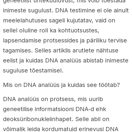
geneetilist ühtekuuluvust, mis võib tõestada
inimeste sugulust. DNA testimine ei ole ainult
meelelahutuses sageli kujutatav, vaid on
sellel oluline roll ka kohtuotsustes,
lapsendamise protsessides ja päriliku tervise
tagamises. Selles artiklis arutlete nähtuse
eelist ja kuidas DNA analüüs abistab inimeste
suguluse tõestamisel.
Mis on DNA analüüs ja kuidas see töötab?
DNA analüüs on protsess, mis uurib
geneetilise informatsiooni DNA-d ehk
deoksüribonukleiinhapet. Selle abil on
võimalik leida kordumatuid erinevusi DNA