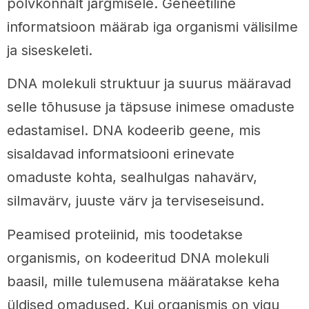
põlvkonnalt järgmisele. Geneetiline
informatsioon määrab iga organismi välisilme
ja siseskeleti.
DNA molekuli struktuur ja suurus määravad
selle tõhususe ja täpsuse inimese omaduste
edastamisel. DNA kodeerib geene, mis
sisaldavad informatsiooni erinevate
omaduste kohta, sealhulgas nahavärv,
silmavärv, juuste värv ja terviseseisund.
Peamised proteiinid, mis toodetakse
organismis, on kodeeritud DNA molekuli
baasil, mille tulemusena määratakse keha
üldised omadused. Kui organismis on vigu