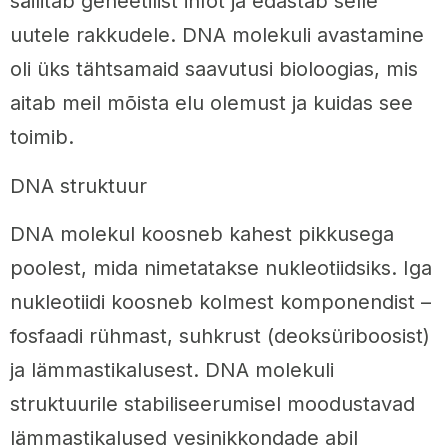
säilitab geneetilist infot ja edastab selle
uutele rakkudele. DNA molekuli avastamine
oli üks tähtsamaid saavutusi bioloogias, mis
aitab meil mõista elu olemust ja kuidas see
toimib.
DNA struktuur
DNA molekul koosneb kahest pikkusega
poolest, mida nimetatakse nukleotiidsiks. Iga
nukleotiidi koosneb kolmest komponendist –
fosfaadi rühmast, suhkrust (deoksüriboosist)
ja lämmastikalusest. DNA molekuli
struktuurile stabiliseerumisel moodustavad
lämmastikalused vesinikkondade abil