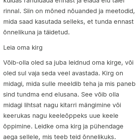
kuidas rahuldada ennast ja elada elu täiel
rinnal. Siin on mõned nõuanded ja meetodid,
mida saad kasutada selleks, et tunda ennast
õnnelikuna ja täidetud.
Leia oma kirg
Võib-olla oled sa juba leidnud oma kirge, või
oled sul vaja seda veel avastada. Kirg on
midagi, mida sulle meeldib teha ja mis paneb
sind tundma end elusana. See võib olla
midagi lihtsat nagu kitarri mängimine või
keerukas nagu keeleõppeks uue keele
õppimine. Leidke oma kirg ja pühendage
aega sellele, mis teeb teid õnnelikuks.