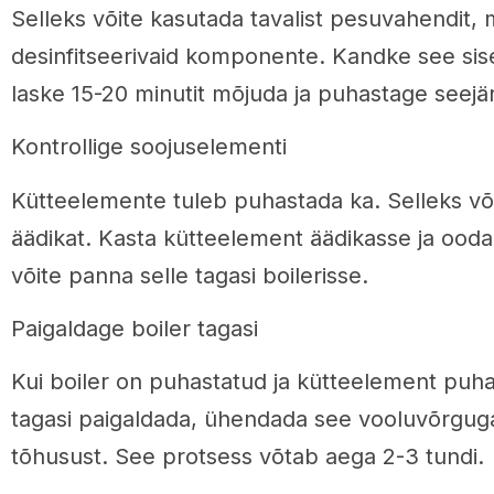
Selleks võite kasutada tavalist pesuvahendit, 
desinfitseerivaid komponente. Kandke see si
laske 15-20 minutit mõjuda ja puhastage seejäre
Kontrollige soojuselementi
Kütteelemente tuleb puhastada ka. Selleks või
äädikat. Kasta kütteelement äädikasse ja ooda
võite panna selle tagasi boilerisse.
Paigaldage boiler tagasi
Kui boiler on puhastatud ja kütteelement puhas
tagasi paigaldada, ühendada see vooluvõrguga
tõhusust. See protsess võtab aega 2-3 tundi.