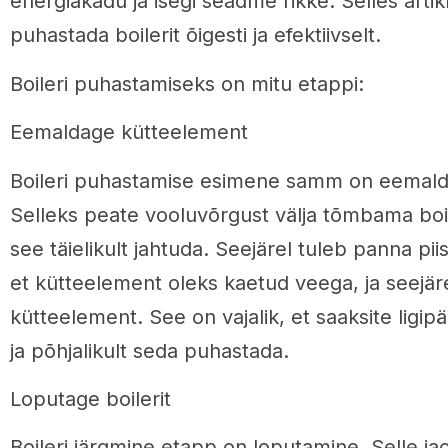
energiakadu ja isegi seadme rikke. Selles artik
puhastada boilerit õigesti ja efektiivselt.
Boileri puhastamiseks on mitu etappi:
Eemaldage kütteelement
Boileri puhastamise esimene samm on eemald
Selleks peate vooluvõrgust välja tõmbama boil
see täielikult jahtuda. Seejärel tuleb panna piis
et kütteelement oleks kaetud veega, ja seejä
kütteelement. See on vajalik, et saaksite ligip
ja põhjalikult seda puhastada.
Loputage boilerit
Boileri järgmine etapp on loputamine. Selle j