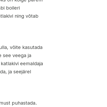
bi boileri
lakivi ning võtab
tulla, võite kasutada
e see veega ja
katlakivi eemaldaja
da, ja seejärel
semust puhastada.