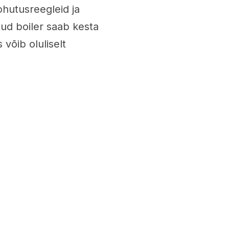
ohutusreegleid ja
tud boiler saab kesta
 võib oluliselt