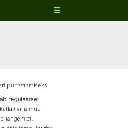
leri puhastamiseks
jab regulaarset
katlakivi ja muu
e langemist,