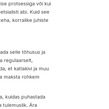
se protsessiga või kui
tsialisti abi. Kuid see
teha, korralike juhiste
tada selle tõhusus ja
a regulaarselt,
a, et katlakivi ja muu
 ja maksta rohkem
ta, kuidas puhastada
ja tulemuslik. Ära