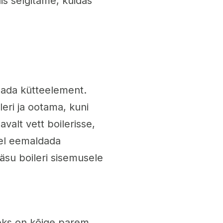
lis selgitame, kuidas
ada kütteelement.
eri ja ootama, kuni
avalt vett boilerisse,
rel eemaldada
ääsu boileri sisemusele
aoks on kõige parem