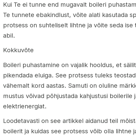
Kui Te ei tunne end mugavalt boileri puhastami
Te tunnete ebakindlust, võite alati kasutada spe
protsess on suhteliselt lihtne ja võite seda ise 
abil.
Kokkuvõte
Boileri puhastamine on vajalik hooldus, et säili
pikendada eluiga. See protsess tuleks teostad
vähemalt kord aastas. Samuti on oluline märkid
mustus võivad põhjustada kahjustusi boilerile
elektrienergiat.
Loodetavasti on see artikkel aidanud teil mõis
boilerit ja kuidas see protsess võib olla lihtne 