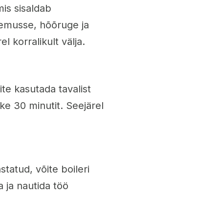
mis sisaldab
semusse, hõõruge ja
l korralikult välja.
te kasutada tavalist
ke 30 minutit. Seejärel
tatud, võite boileri
 ja nautida töö