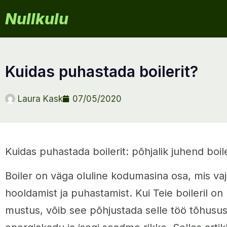
Nullkulu
kuidas puhastada boilerit?
Laura Kask
07/05/2020
Kuidas puhastada boilerit: põhjalik juhend boi
Boiler on väga oluline kodumasina osa, mis va
hooldamist ja puhastamist. Kui Teie boileril on 
mustus, võib see põhjustada selle töö tõhusus