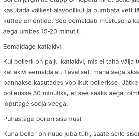
kasutada väikest aiavoolikut ja pumbata vett lä
kütteelementide. See eemaldab mustuse ja kat
aega umbes 15-20 minutit.
Eemaldage katlakivi
Kui boileril on palju katlakivi, mis ei taha välja 
katlakivi eemaldajat. Tavaliselt maha segataks
pannakse kasutades voolikut boilerisse. Jätke 
boilerisse 30 minutiks, et see saaks aega toimi
loputage sooja veega.
Puhastage boileri sisemust
Kuna boiler on nüüd juba tühi, saate selle si