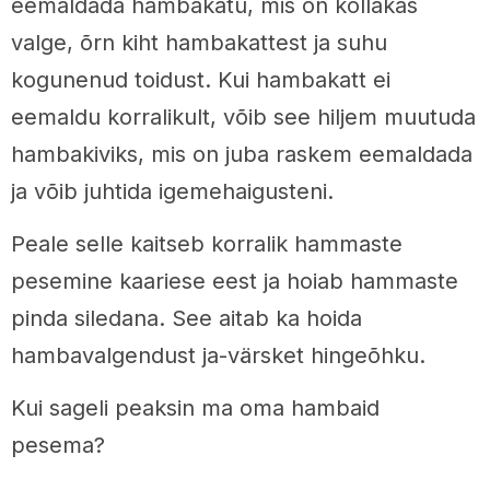
eemaldada hambakatu, mis on kollakas
valge, õrn kiht hambakattest ja suhu
kogunenud toidust. Kui hambakatt ei
eemaldu korralikult, võib see hiljem muutuda
hambakiviks, mis on juba raskem eemaldada
ja võib juhtida igemehaigusteni.
Peale selle kaitseb korralik hammaste
pesemine kaariese eest ja hoiab hammaste
pinda siledana. See aitab ka hoida
hambavalgendust ja-värsket hingeõhku.
Kui sageli peaksin ma oma hambaid
pesema?