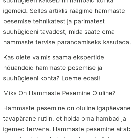
suuhügieen kaitseb nii hambaid kui ka
igemeid. Selles artiklis räägime hammaste
pesemise tehnikatest ja parimatest
suuhügieeni tavadest, mida saate oma
hammaste tervise parandamiseks kasutada.
Kas olete valmis saama ekspertide
nõuandeid hammaste pesemise ja
suuhügieeni kohta? Loeme edasi!
Miks On Hammaste Pesemine Oluline?
Hammaste pesemine on oluline igapäevane
tavapärane rutiin, et hoida oma hambad ja
igemed tervena. Hammaste pesemine aitab