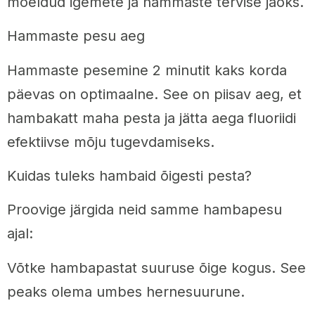
mõeldud igemete ja hammaste tervise jaoks.
Hammaste pesu aeg
Hammaste pesemine 2 minutit kaks korda
päevas on optimaalne. See on piisav aeg, et
hambakatt maha pesta ja jätta aega fluoriidi
efektiivse mõju tugevdamiseks.
Kuidas tuleks hambaid õigesti pesta?
Proovige järgida neid samme hambapesu
ajal:
Võtke hambapastat suuruse õige kogus. See
peaks olema umbes hernesuurune.