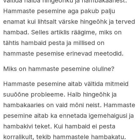
vältida halba hingeõhku ja hambakaariest.
Hammaste pesemine aga pakub palju
enamat kui lihtsalt värske hingeõhk ja terved
hambad. Selles artiklis räägime, miks on
tähtis hambaid pesta ja millised on
hammaste pesemise erinevad meetodid.
Miks on hammaste pesemine oluline?
Hammaste pesemine aitab vältida mitmeid
suuõõne probleeme. Halb hingeõhk ja
hambakaaries on vaid mõni neist. Hammaste
pesemine aitab ka ennetada igemehaigusi ja
hambakivi teket. Kui hambaid ei pesta
korralikult, tekib hammastele hambakatu.