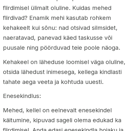
flirdimisel ülimalt oluline. Kuidas mehed
flirdivad? Enamik mehi kasutab rohkem
kehakeelt kui sõnu: nad otsivad silmsidet,
naeratavad, panevad käed taskusse või
puusale ning pöörduvad teie poole näoga.
Kehakeel on läheduse loomisel väga oluline,
otsida lähedust inimesega, kellega kindlasti
tahate aega veeta ja kohtuda uuesti.
Enesekindlus:
Mehed, kellel on eelnevalt enesekindel
käitumine, kipuvad sageli olema edukad ka
flirdimisel. Anda edasi enesekindla hoiaku ja