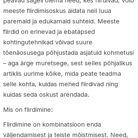
peavad sageli olema need, kes flirdivad, võib
meeste flirdimisoskus aidata neil luua
paremaid ja edukamaid suhteid. Meeste
flirdid on erinevad ja ebatäpsed
kohtingutehnikad võivad suure
tõenäosusega põhjustada asjatuid kohmetusi
– aga ärge muretsege, sest selles põhjalikus
artiklis uurime kõike, mida peate teadma
selle kohta, kuidas mehed flirdivad ning
kuidas seda oskust arendada.
Mis on flirdimine:
Flirdimine on kombinatsioon enda
väljendamisest ja teiste mõistmisest. Need,