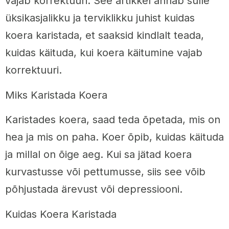
vajab korrektuuri. See artikkel annab sulle
üksikasjalikku ja terviklikku juhist kuidas
koera karistada, et saaksid kindlalt teada,
kuidas käituda, kui koera käitumine vajab
korrektuuri.
Miks Karistada Koera
Karistades koera, saad teda õpetada, mis on
hea ja mis on paha. Koer õpib, kuidas käituda
ja millal on õige aeg. Kui sa jätad koera
kurvastusse või pettumusse, siis see võib
põhjustada ärevust või depressiooni.
Kuidas Koera Karistada