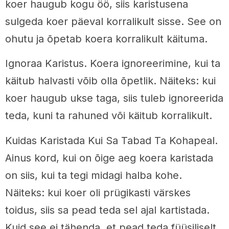
koer haugub kogu öö, siis karistusena
sulgeda koer päeval korralikult sisse. See on
ohutu ja õpetab koera korralikult käituma.
Ignoraa Karistus. Koera ignoreerimine, kui ta
käitub halvasti võib olla õpetlik. Näiteks: kui
koer haugub ukse taga, siis tuleb ignoreerida
teda, kuni ta rahuned või käitub korralikult.
Kuidas Karistada Kui Sa Tabad Ta Kohapeal.
Ainus kord, kui on õige aeg koera karistada
on siis, kui ta tegi midagi halba kohe.
Näiteks: kui koer oli prügikasti värskes
toidus, siis sa pead teda sel ajal kartistada.
Kuid see ei tähenda, et pead teda füüsiliselt