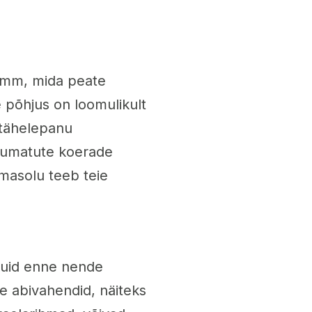
amm, mida peate
e põhjus on loomulikult
 tähelepanu
alumatute koerade
masolu teeb teie
kuid enne nende
e abivahendid, näiteks