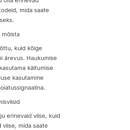
d olla erinevad
todeid, mida saate
seks.
 mõista
ttu, kuid kõige
või ärevus. Haukumise
 kasutama käitumise
rduse kasutamine
oiatussignaalina.
sviisid
u erinevaid viise, kuid
viise, mida saate