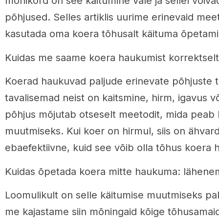
mõnikord on see käitumine vale ja sellel võiva
põhjused. Selles artiklis uurime erinevaid mee
kasutada oma koera tõhusalt käituma õpetami
Kuidas me saame koera haukumist korrektselt
Koerad haukuvad paljude erinevate põhjuste tõ
tavalisemad neist on kaitsmine, hirm, igavus 
põhjus mõjutab otseselt meetodit, mida peab
muutmiseks. Kui koer on hirmul, siis on ähva
ebaefektiivne, kuid see võib olla tõhus koera h
Kuidas õpetada koera mitte haukuma: lähenemi
Loomulikult on selle käitumise muutmiseks palj
me kajastame siin mõningaid kõige tõhusamaid 