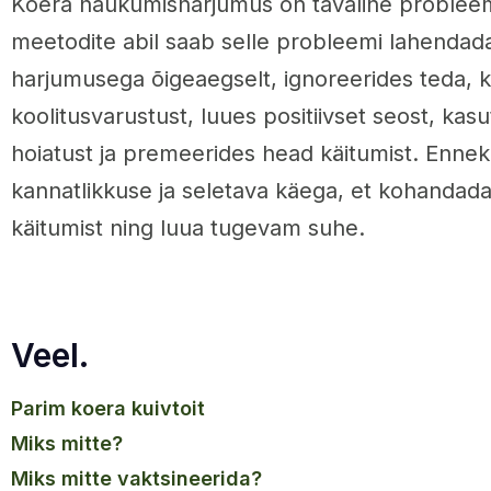
Koera haukumisharjumus on tavaline probleem
meetodite abil saab selle probleemi lahenda
harjumusega õigeaegselt, ignoreerides teda, 
koolitusvarustust, luues positiivset seost, ka
hoiatust ja premeerides head käitumist. Enne
kannatlikkuse ja seletava käega, et kohandad
käitumist ning luua tugevam suhe.
Veel.
parim koera kuivtoit
miks mitte?
miks mitte vaktsineerida?