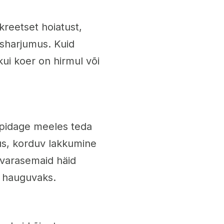
reetset hoiatust,
isharjumus. Kuid
i koer on hirmul või
 pidage meeles teda
ius, korduv lakkumine
 varasemaid häid
 hauguvaks.