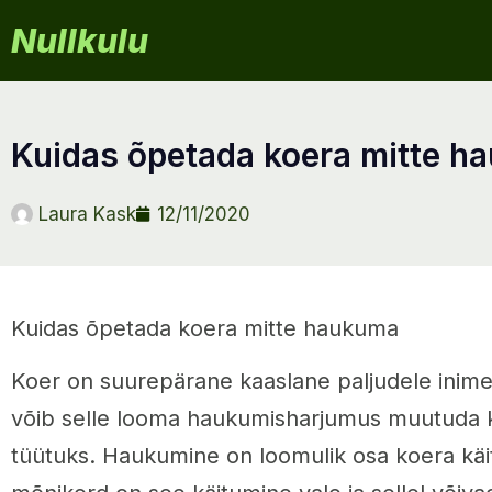
Nullkulu
kuidas õpetada koera mitte 
Laura Kask
12/11/2020
Kuidas õpetada koera mitte haukuma
Koer on suurepärane kaaslane paljudele inime
võib selle looma haukumisharjumus muutuda k
tüütuks. Haukumine on loomulik osa koera käi