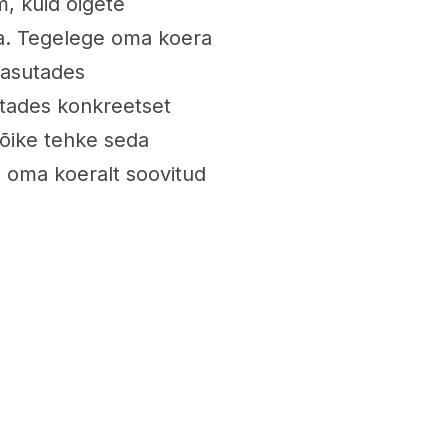
, kuid õigete
da. Tegelege oma koera
kasutades
sutades konkreetset
kõike tehke seda
a oma koeralt soovitud