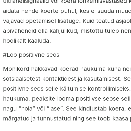
ultrahelisignaalid või koera lõhkemisvastased 
aidata nende koerte puhul, kes ei suuda muudat
vajavad õpetamisel lisatuge. Kuid teatud asjao
abivahendid olla kahjulikud, mistõttu tuleb ne
hoolikalt kaaluda.
#Loo positiivne seos
Mõnikord hakkavad koerad haukuma kuna nei
sotsiaalsetest kontaktidest ja kasutamisest. Se
positiivne seos selle käitumise kontrollimiseks
haukuma, peaksite looma positiivse seose sell
nagu “hoia” või “lase”. See kindlustab koera, 
märgatud ja tunnustatud ning see toob kaasa p