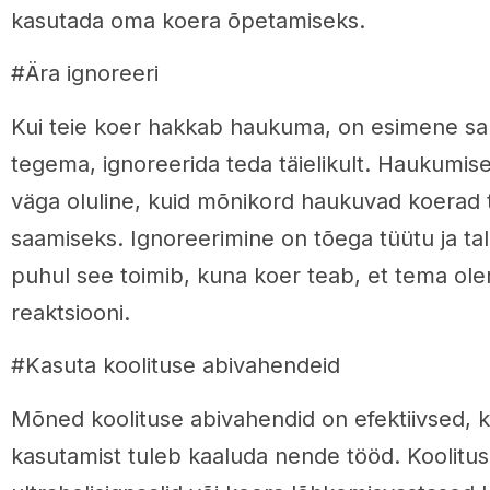
kasutada oma koera õpetamiseks.
#Ära ignoreeri
Kui teie koer hakkab haukuma, on esimene s
tegema, ignoreerida teda täielikult. Haukumis
väga oluline, kuid mõnikord haukuvad koerad
saamiseks. Ignoreerimine on tõega tüütu ja t
puhul see toimib, kuna koer teab, et tema ole
reaktsiooni.
#Kasuta koolituse abivahendeid
Mõned koolituse abivahendid on efektiivsed, 
kasutamist tuleb kaaluda nende tööd. Koolitus