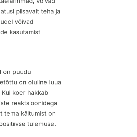
kaelarihmad, võivad
usi piisavalt teha ja
ludel võivad
nde kasutamist
l on puudu
etõttu on oluline luua
. Kui koer hakkab
iste reaktsioonidega
et tema käitumist on
ositiivse tulemuse.