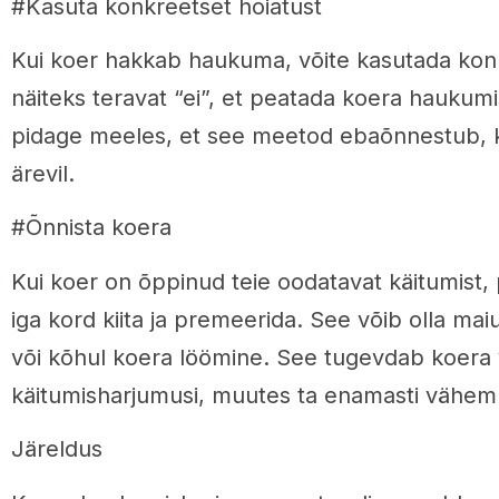
#Kasuta konkreetset hoiatust
Kui koer hakkab haukuma, võite kasutada konk
näiteks teravat “ei”, et peatada koera haukum
pidage meeles, et see meetod ebaõnnestub, ku
ärevil.
#Õnnista koera
Kui koer on õppinud teie oodatavat käitumist,
iga kord kiita ja premeerida. See võib olla ma
või kõhul koera löömine. See tugevdab koera
käitumisharjumusi, muutes ta enamasti vähem
Järeldus