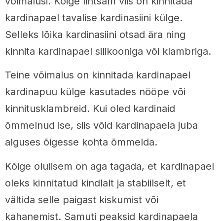
võimalusi. Kõige lihtsam viis on kinnitada
kardinapael tavalise kardinasiini külge.
Selleks lõika kardinasiini otsad ära ning
kinnita kardinapael silikooniga või klambriga.
Teine võimalus on kinnitada kardinapael
kardinapuu külge kasutades nööpe või
kinnitusklambreid. Kui oled kardinaid
õmmelnud ise, siis võid kardinapaela juba
alguses õigesse kohta õmmelda.
Kõige olulisem on aga tagada, et kardinapael
oleks kinnitatud kindlalt ja stabiilselt, et
vältida selle paigast kiskumist või
kahanemist. Samuti peaksid kardinapaela