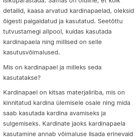
isikupärastada. Samas on oluline, et kõik
detailid, kaasa arvatud kardinapaelad, oleksid
õigesti paigaldatud ja kasutatud. Seetõttu
tutvustamegi allpool, kuidas kasutada
kardinapaela ning millised on selle
kasutusvõimalused.
Mis on kardinapael ja milleks seda
kasutatakse?
Kardinapael on kitsas materjaliriba, mis on
kinnitatud kardina ülemisele osale ning mida
saab kasutada kardina avamiseks ja
sulgemiseks. Kardinate jaoks kardinapaela
kasutamine annab võimaluse lisada erinevaid