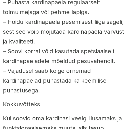
– Puhasta kardinapaela regulaarselt
tolmuimejaga või pehme lapiga.
– Hoidu kardinapaela pesemisest liiga sageli,
sest see võib mõjutada kardinapaela värvust
ja kvaliteeti.
– Soovi korral võid kasutada spetsiaalselt
kardinapaeladele mõeldud pesuvahendit.
– Vajadusel saab kõige õrnemad
kardinapaelad puhastada ka keemilise
puhastusega.
Kokkuvõtteks
Kui soovid oma kardinasi veelgi ilusamaks ja
funktsionaalsemaks muuta, siis tasub