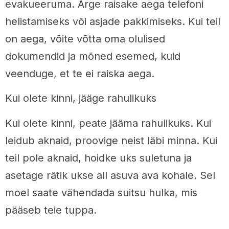
evakueeruma. Ärge raisake aega telefoni
helistamiseks või asjade pakkimiseks. Kui teil
on aega, võite võtta oma olulised
dokumendid ja mõned esemed, kuid
veenduge, et te ei raiska aega.
Kui olete kinni, jääge rahulikuks
Kui olete kinni, peate jääma rahulikuks. Kui
leidub aknaid, proovige neist läbi minna. Kui
teil pole aknaid, hoidke uks suletuna ja
asetage rätik ukse all asuva ava kohale. Sel
moel saate vähendada suitsu hulka, mis
pääseb teie tuppa.