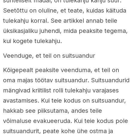
suhteliselt madal, on tulekahju kahju suur.
Seetõttu on oluline, et teate, kuidas käituda
tulekahju korral. See artikkel annab teile
üksikasjaliku juhendi, mida peaksite tegema,
kui kogete tulekahju.
Veenduge, et teil on suitsuandur
Kõigepealt peaksite veenduma, et teil on
oma majas töötav suitsuandur. Suitsuandurid
mängivad kriitilist rolli tulekahju varajases
avastamises. Kui teie kodus on suitsuandur,
hakkab see piiksutama, andes teile
võimaluse evakueeruda. Kui teie kodus pole
suitsuandurit, peate kohe ühe ostma ja