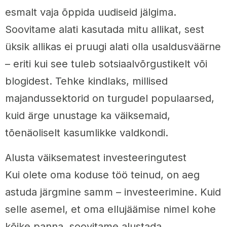
esmalt vaja õppida uudiseid jälgima.
Soovitame alati kasutada mitu allikat, sest
üksik allikas ei pruugi alati olla usaldusväärne
– eriti kui see tuleb sotsiaalvõrgustikelt või
blogidest. Tehke kindlaks, millised
majandussektorid on turgudel populaarsed,
kuid ärge unustage ka väiksemaid,
tõenäoliselt kasumlikke valdkondi.
Alusta väiksematest investeeringutest
Kui olete oma koduse töö teinud, on aeg
astuda järgmine samm – investeerimine. Kuid
selle asemel, et oma ellujäämise nimel kohe
kõike panna, soovitame alustada