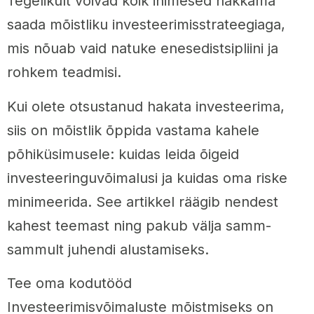
Tegelikult võivad kõik inimesed hakkama
saada mõistliku investeerimisstrateegiaga,
mis nõuab vaid natuke enesedistsipliini ja
rohkem teadmisi.
Kui olete otsustanud hakata investeerima,
siis on mõistlik õppida vastama kahele
põhiküsimusele: kuidas leida õigeid
investeeringuvõimalusi ja kuidas oma riske
minimeerida. See artikkel räägib nendest
kahest teemast ning pakub välja samm-
sammult juhendi alustamiseks.
Tee oma kodutööd
Investeerimisvõimaluste mõistmiseks on