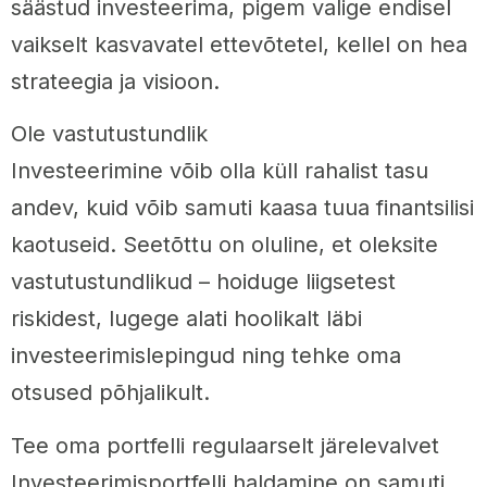
säästud investeerima, pigem valige endisel
vaikselt kasvavatel ettevõtetel, kellel on hea
strateegia ja visioon.
Ole vastutustundlik
Investeerimine võib olla küll rahalist tasu
andev, kuid võib samuti kaasa tuua finantsilisi
kaotuseid. Seetõttu on oluline, et oleksite
vastutustundlikud – hoiduge liigsetest
riskidest, lugege alati hoolikalt läbi
investeerimislepingud ning tehke oma
otsused põhjalikult.
Tee oma portfelli regulaarselt järelevalvet
Investeerimisportfelli haldamine on samuti