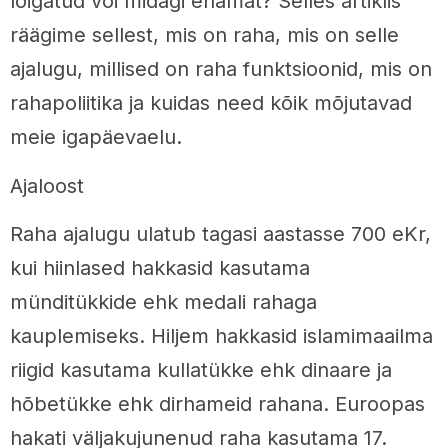
lõigatud või midagi enamat? Selles artiklis
räägime sellest, mis on raha, mis on selle
ajalugu, millised on raha funktsioonid, mis on
rahapoliitika ja kuidas need kõik mõjutavad
meie igapäevaelu.
Ajaloost
Raha ajalugu ulatub tagasi aastasse 700 eKr,
kui hiinlased hakkasid kasutama
münditükkide ehk medali rahaga
kauplemiseks. Hiljem hakkasid islamimaailma
riigid kasutama kullatükke ehk dinaare ja
hõbetükke ehk dirhameid rahana. Euroopas
hakati väljakujunenud raha kasutama 17.