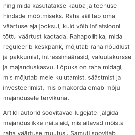
ning mida kasutatakse kauba ja teenuse
hindade mõõtmiseks. Raha säilitab oma
väärtuse aja jooksul, kuid võib inflatsiooni
tõttu väärtust kaotada. Rahapoliitika, mida
reguleerib keskpank, mõjutab raha nõudlust
ja pakkumist, intressimäärasid, valuutakursse
ja majanduskasvu. Lõpuks on raha midagi,
mis mõjutab meie kulutamist, säästmist ja
investeerimist, mis omakorda omab mõju
majandusele tervikuna.
Artikli autorid soovitavad lugejatel jälgida
majanduslikke näitajaid, mis aitavad mõista
raha väärtuse muutusi. Samuti soovitab