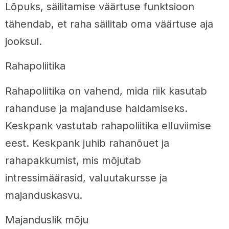
Lõpuks, säilitamise väärtuse funktsioon
tähendab, et raha säilitab oma väärtuse aja
jooksul.
Rahapoliitika
Rahapoliitika on vahend, mida riik kasutab
rahanduse ja majanduse haldamiseks.
Keskpank vastutab rahapoliitika elluviimise
eest. Keskpank juhib rahanõuet ja
rahapakkumist, mis mõjutab
intressimäärasid, valuutakursse ja
majanduskasvu.
Majanduslik mõju