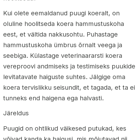
Kui olete eemaldanud puugi koeralt, on
oluline hoolitseda koera hammustuskoha
eest, et vältida nakkusohtu. Puhastage
hammustuskoha ümbrus õrnalt veega ja
seebiga. Külastage veterinaararsti koera
vereproovi andmiseks ja testimiseks puukide
levitatavate haiguste suhtes. Jälgige oma
koera tervislikku seisundit, et tagada, et ta ei
tunneks end haigena ega halvasti.
Järeldus
Puugid on ohtlikud väikesed putukad, kes
võivad kanda ka haigusi, mis mõjutavad nii