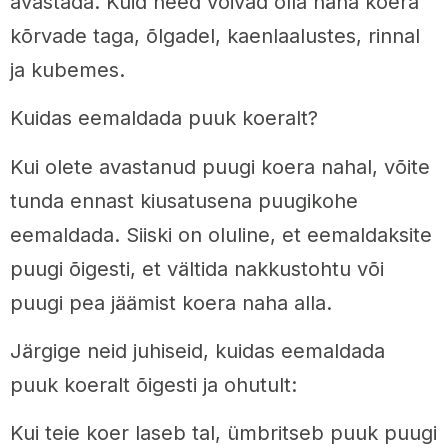
avastada. Kuid need võivad olla näha koera
kõrvade taga, õlgadel, kaenlaalustes, rinnal
ja kubemes.
Kuidas eemaldada puuk koeralt?
Kui olete avastanud puugi koera nahal, võite
tunda ennast kiusatusena puugikohe
eemaldada. Siiski on oluline, et eemaldaksite
puugi õigesti, et vältida nakkustohtu või
puugi pea jäämist koera naha alla.
Järgige neid juhiseid, kuidas eemaldada
puuk koeralt õigesti ja ohutult:
Kui teie koer laseb tal, ümbritseb puuk puugi