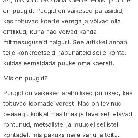
asi, mis võib takistada koerte tervist ja õnne
on puugid. Puugid on väikesed parasiidid,
kes toituvad koerte verega ja võivad olla
ohtlikud, kuna nad võivad kanda
mitmesuguseid haigusi. See artikkel annab
teile konkreetseid näpunäiteid selle kohta,
kuidas eemaldada puuke oma koeralt.
Mis on puugid?
Puugid on väikesed arahnilised putukad, kes
toituvad loomade verest. Nad on levinud
peaaegu kõikjal maailmas ja tavaliselt elavad
rohtunud, metsalistel ja muudel sellistel
kohtadel, mis pakuks neile varju ja toitu.