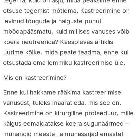
tegema, kuid on asju, mida peaksime enne
otsuse tegemist mõtlema. Kastreerimine on
levinud tõugude ja haiguste puhul
möödapääsmatu, kuid millises vanuses võib
koera neutreerida? Käesolevas artiklis
uurime kõike, mida peate teadma, enne kui
otsustada oma lemmiku kastreerimise üle.
Mis on kastreerimine?
Enne kui hakkame rääkima kastreerimise
vanusest, tuleks määratleda, mis see on.
Kastreerimine on kirurgiline protseduur, mille
käigus eemaldatakse koera sugunäärmed –
munandid meestel ja munasarjad emastel