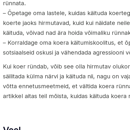
rünnata.
– Õpetage oma lastele, kuidas käituda koerteg
koerte jaoks hirmutavad, kuid kui näidate neile,
käituda, võivad nad ära hoida võimaliku rünna
– Korraldage oma koera käitumiskoolitus, et õ
sotsiaalseid oskusi ja vähendada agressiooni v
Kui koer ründab, võib see olla hirmutav olukor
säilitada külma närvi ja käituda nii, nagu on vaj
võtta ennetusmeetmeid, et vältida koera rünn
artikkel aitas teil mõista, kuidas käituda koera
Veel.