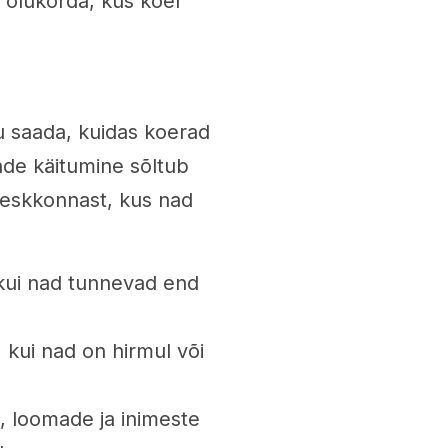
 olukorda, kus koer
u saada, kuidas koerad
nde käitumine sõltub
keskkonnast, kus nad
 kui nad tunnevad end
 kui nad on hirmul või
e, loomade ja inimeste