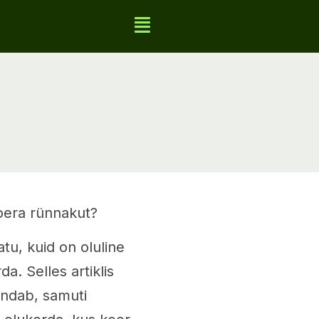
koera rünnakut?
u, kuid on oluline
a. Selles artiklis
ündab, samuti