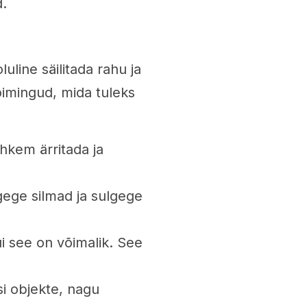
d.
uline säilitada rahu ja
oimingud, mida tuleks
hkem ärritada ja
lgege silmad ja sulgege
ui see on võimalik. See
i objekte, nagu