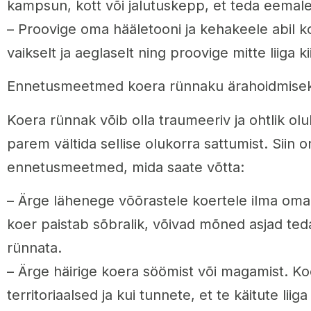
kampsun, kott või jalutuskepp, et teda eemale
– Proovige oma hääletooni ja kehakeele abil k
vaikselt ja aeglaselt ning proovige mitte liiga kiir
Ennetusmeetmed koera rünnaku ärahoidmise
Koera rünnak võib olla traumeeriv ja ohtlik ol
parem vältida sellise olukorra sattumist. Siin
ennetusmeetmed, mida saate võtta:
– Ärge lähenege võõrastele koertele ilma omani
koer paistab sõbralik, võivad mõned asjad teda 
rünnata.
– Ärge häirige koera söömist või magamist. Ko
territoriaalsed ja kui tunnete, et te käitute liig