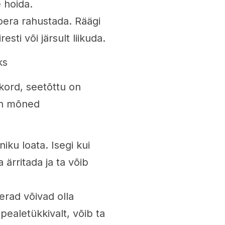
 hoida.
oera rahustada. Räägi
esti või järsult liikuda.
ks
ukord, seetõttu on
 on mõned
ku loata. Isegi kui
ärritada ja ta võib
erad võivad olla
a pealetükkivalt, võib ta