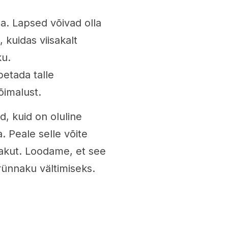
a. Lapsed võivad olla
 kuidas viisakalt
ku.
petada talle
õimalust.
d, kuid on oluline
a. Peale selle võite
akut. Loodame, et see
 rünnaku vältimiseks.