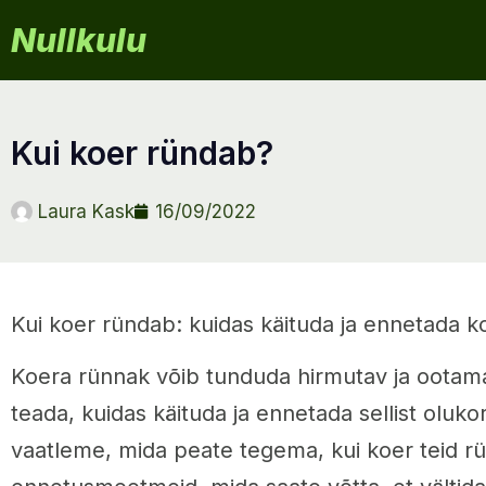
Nullkulu
kui koer ründab?
Laura Kask
16/09/2022
Kui koer ründab: kuidas käituda ja ennetada 
Koera rünnak võib tunduda hirmutav ja ootamat
teada, kuidas käituda ja ennetada sellist olukord
vaatleme, mida peate tegema, kui koer teid r