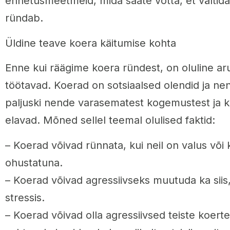
ennetusmeetmeid, mida saate võtta, et vältida
ründab.
Üldine teave koera käitumise kohta
Enne kui räägime koera ründest, on oluline ar
töötavad. Koerad on sotsiaalsed olendid ja ne
paljuski nende varasematest kogemustest ja 
elavad. Mõned sellel teemal olulised faktid:
– Koerad võivad rünnata, kui neil on valus või
ohustatuna.
– Koerad võivad agressiivseks muutuda ka siis,
stressis.
– Koerad võivad olla agressiivsed teiste koert