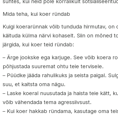
suhtes, kui neid pole korralikult sotsialiseeritu
Mida teha, kui koer ründab
Kuigi koerarünnak võib tunduda hirmutav, on ol
käituda külma närvi kohaselt. Siin on mõned t
järgida, kui koer teid ründab:
– Ärge jookske ega karjuge. See võib koera ro
põhjustada suuremat ohtu teie tervisele.
– Püüdke jääda rahulikuks ja seista paigal. Su
suu, et kaitsta oma nägu.
– Laske koeral nuusutada ja haista teie kätt, k
võib vähendada tema agressiivsust.
– Kui koer hakkab ründama, kasutage oma teis