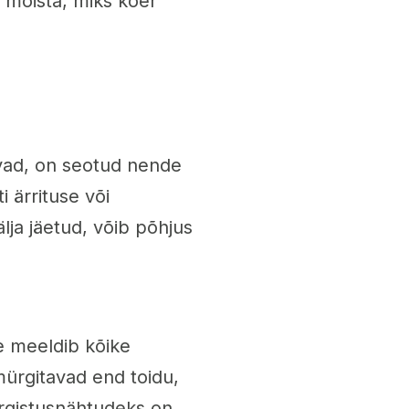
s mõista, miks koer
vad, on seotud nende
 ärrituse või
ja jäetud, võib põhjus
e meeldib kõike
mürgitavad end toidu,
ürgistusnähtudeks on