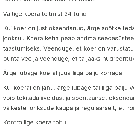
Vältige koera toitmist 24 tundi
Kui koer on just oksendanud, ärge söötke te
jooksul. Koera keha peab andma seedesüstee
taastumiseks. Veenduge, et koer on varustatu
puhta vee ja veenduge, et ta jääks hüdreeritu
Ärge lubage koeral juua liiga palju korraga
Kui koeral on janu, ärge lubage tal liiga palju 
võib tekitada iiveldust ja spontaanset oksend
väikeste lonksude kaupa ja regulaarselt, et ho
Kontrollige koera toitu