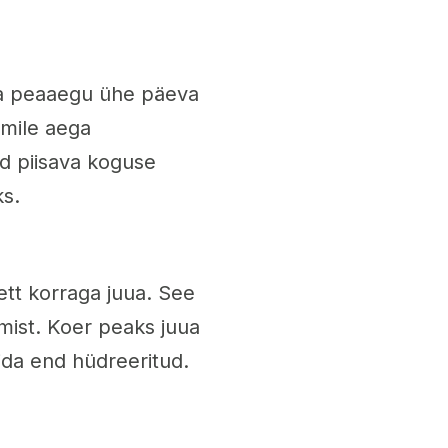
da peaaegu ühe päeva
mile aega
d piisava koguse
ks.
vett korraga juua. See
amist. Koer peaks juua
ida end hüdreeritud.