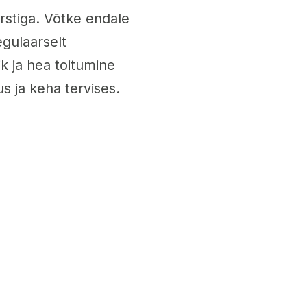
arstiga. Võtke endale
egulaarselt
ik ja hea toitumine
us ja keha tervises.