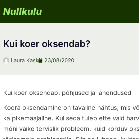
Nullkulu
kui koer oksendab?
Laura Kask
23/08/2020
Kui koer oksendab: põhjused ja lahendused
Koera oksendamine on tavaline nähtus, mis võib 
ka pikemaajaline. Kui seda tuleb ette vaid harv
mõni väike tervislik probleem, kuid korduv ok