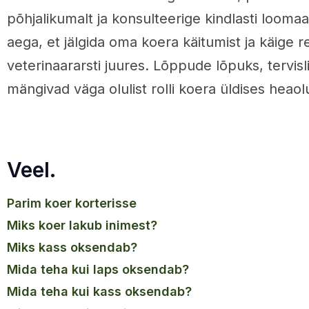
põhjalikumalt ja konsulteerige kindlasti looma
aega, et jälgida oma koera käitumist ja käige r
veterinaararsti juures. Lõppude lõpuks, tervisl
mängivad väga olulist rolli koera üldises heaol
Veel.
parim koer korterisse
miks koer lakub inimest?
miks kass oksendab?
mida teha kui laps oksendab?
mida teha kui kass oksendab?