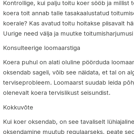
Kontrollige, kui palju toitu koer sööb ja millist 
koera toit annab talle tasakaalustatud toitumis
koerale? Kas avatud toitu hoitakse piisavalt häst
Uurige need välja ja muutke toitumisharjumusi 
Konsulteerige loomaarstiga
Koera puhul on alati oluline pöörduda loomaar
oksendab sageli, võib see näidata, et tal on a
terviseprobleem. Loomaarst suudab leida põhj
olenevalt koera tervislikust seisundist.
Kokkuvõte
Kui koer oksendab, on see tavaliselt lühiajaline 
oksendamine muutub regulaarseks, peate se