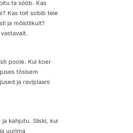
toitu ta sööb. Kas
e? Kas toit sobib teie
i ja mõistlikult?
vastavalt.
sti poole. Kui koer
lguses tõsisem
used ja raviplaani
ja kahjutu. Siiski, kui
da uurima