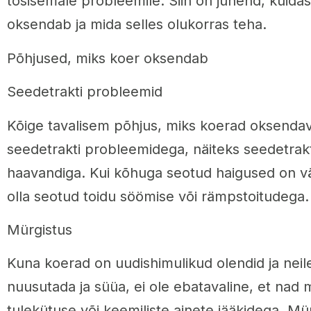
tõsisemale probleemile. Siin on juhend, kuida
oksendab ja mida selles olukorras teha.
Põhjused, miks koer oksendab
Seedetrakti probleemid
Kõige tavalisem põhjus, miks koerad oksenda
seedetrakti probleemidega, näiteks seedetrakti
haavandiga. Kui kõhuga seotud haigused on väl
olla seotud toidu söömise või rämpstoitudega.
Mürgistus
Kuna koerad on uudishimulikud olendid ja neil
nuusutada ja süüa, ei ole ebatavaline, et nad 
tulekütuse või keemiliste ainete jääkidega. M