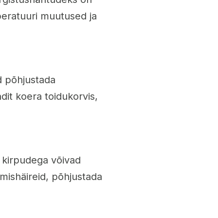
eratuuri muutused ja
ad põhjustada
it koera toidukorvis,
 kirpudega võivad
mishäireid, põhjustada