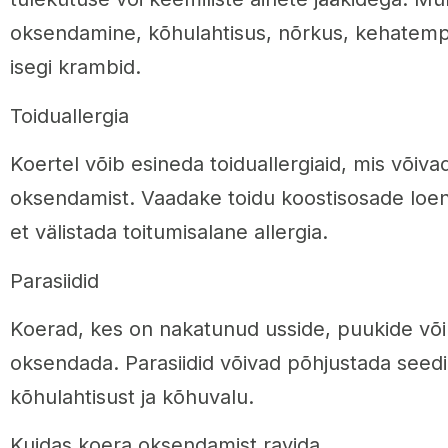
oksendamine, kõhulahtisus, nõrkus, kehatemp
isegi krambid.
Toiduallergia
Koertel võib esineda toiduallergiaid, mis võiv
oksendamist. Vaadake toidu koostisosade loend
et välistada toitumisalane allergia.
Parasiidid
Koerad, kes on nakatunud usside, puukide või
oksendada. Parasiidid võivad põhjustada seedi
kõhulahtisust ja kõhuvalu.
Kuidas koera oksendamist ravida