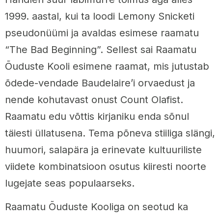
1999. aastal, kui ta loodi Lemony Snicketi
pseudonüümi ja avaldas esimese raamatu
“The Bad Beginning”. Sellest sai Raamatu
Õuduste Kooli esimene raamat, mis jutustab
õdede-vendade Baudelaire’i orvaedust ja
nende kohutavast onust Count Olafist.
Raamatu edu võttis kirjaniku enda sõnul
täiesti üllatusena. Tema põneva stiiliga slängi,
huumori, salapära ja erinevate kultuuriliste
viidete kombinatsioon osutus kiiresti noorte
lugejate seas populaarseks.
Raamatu Õuduste Kooliga on seotud ka