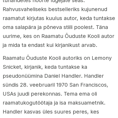
tuhandetes noorte lugejate seas.
Rahvusvaheliseks bestselleriks kujunenud
raamatut kirjutas kuulus autor, keda tuntakse
oma salapära ja põneva stiili poolest. Täna
uurime, kes on Raamatu Õuduste Kooli autor
ja mida ta endast kui kirjanikust arvab.
Raamatu Õuduste Kooli autoriks on Lemony
Snicket, kirjanik, keda tuntakse ka
pseudonüümina Daniel Handler. Handler
sündis 28. veebruaril 1970 San Franciscos,
USAs juudi perekonnas. Tema ema oli
raamatukogutöötaja ja isa maksuametnik.
Handler kasvas üles suures peres, kes