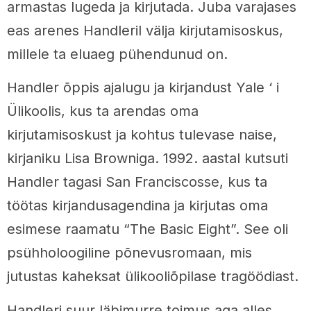
armastas lugeda ja kirjutada. Juba varajases
eas arenes Handleril välja kirjutamisoskus,
millele ta eluaeg pühendunud on.
Handler õppis ajalugu ja kirjandust Yale ‘ i
Ülikoolis, kus ta arendas oma
kirjutamisoskust ja kohtus tulevase naise,
kirjaniku Lisa Browniga. 1992. aastal kutsuti
Handler tagasi San Franciscosse, kus ta
töötas kirjandusagendina ja kirjutas oma
esimese raamatu “The Basic Eight”. See oli
psühholoogiline põnevusromaan, mis
jutustas kaheksat ülikooliõpilase tragöödiast.
Handleri suur läbimurre toimus aga alles