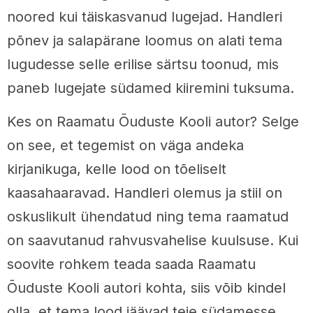
noored kui täiskasvanud lugejad. Handleri
põnev ja salapärane loomus on alati tema
lugudesse selle erilise särtsu toonud, mis
paneb lugejate südamed kiiremini tuksuma.
Kes on Raamatu Õuduste Kooli autor? Selge
on see, et tegemist on väga andeka
kirjanikuga, kelle lood on tõeliselt
kaasahaaravad. Handleri olemus ja stiil on
oskuslikult ühendatud ning tema raamatud
on saavutanud rahvusvahelise kuulsuse. Kui
soovite rohkem teada saada Raamatu
Õuduste Kooli autori kohta, siis võib kindel
olla, et tema lood jäävad teie südamesse