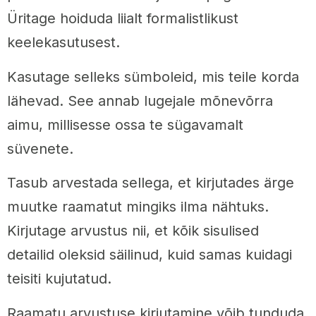
Üritage hoiduda liialt formalistlikust
keelekasutusest.
Kasutage selleks sümboleid, mis teile korda
lähevad. See annab lugejale mõnevõrra
aimu, millisesse ossa te sügavamalt
süvenete.
Tasub arvestada sellega, et kirjutades ärge
muutke raamatut mingiks ilma nähtuks.
Kirjutage arvustus nii, et kõik sisulised
detailid oleksid säilinud, kuid samas kuidagi
teisiti kujutatud.
Raamatu arvustuse kirjutamine võib tunduda