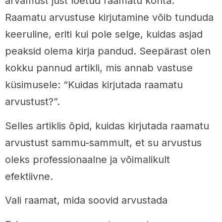
arvamust just loetud raamatu kohta.
Raamatu arvustuse kirjutamine võib tunduda
keeruline, eriti kui pole selge, kuidas asjad
peaksid olema kirja pandud. Seepärast olen
kokku pannud artikli, mis annab vastuse
küsimusele: “Kuidas kirjutada raamatu
arvustust?”.
Selles artiklis õpid, kuidas kirjutada raamatu
arvustust sammu-sammult, et su arvustus
oleks professionaalne ja võimalikult
efektiivne.
Vali raamat, mida soovid arvustada