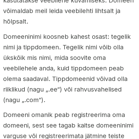
kasutatakse veebilehe kuvamiseks. Domeen
võimaldab meil leida veebilehti lihtsalt ja
hõlpsalt.
Domeeninimi koosneb kahest osast: tegelik
nimi ja tippdomeen. Tegelik nimi võib olla
ükskõik mis nimi, mida soovite oma
veebilehele anda, kuid tippdomeen peab
olema saadaval. Tippdomeenid võivad olla
riiklikud (nagu „.ee“) või rahvusvahelised
(nagu „.com“).
Domeeni omanik peab registreerima oma
domeeni, sest see tagab kaitse domeeninimi
varguse või registreerimata jätmine teiste