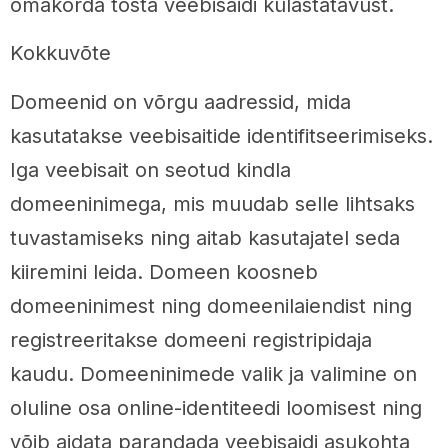
omakorda tõsta veebisaidi külastatavust.
Kokkuvõte
Domeenid on võrgu aadressid, mida
kasutatakse veebisaitide identifitseerimiseks.
Iga veebisait on seotud kindla
domeeninimega, mis muudab selle lihtsaks
tuvastamiseks ning aitab kasutajatel seda
kiiremini leida. Domeen koosneb
domeeninimest ning domeenilaiendist ning
registreeritakse domeeni registripidaja
kaudu. Domeeninimede valik ja valimine on
oluline osa online-identiteedi loomisest ning
võib aidata parandada veebisaidi asukohta