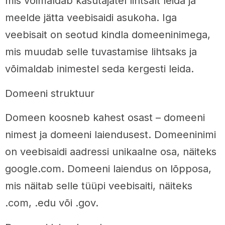
mis võimaldab kasutajatel lihtsalt leida ja
meelde jätta veebisaidi asukoha. Iga
veebisait on seotud kindla domeeninimega,
mis muudab selle tuvastamise lihtsaks ja
võimaldab inimestel seda kergesti leida.
Domeeni struktuur
Domeen koosneb kahest osast – domeeni
nimest ja domeeni laiendusest. Domeeninimi
on veebisaidi aadressi unikaalne osa, näiteks
google.com. Domeeni laiendus on lõpposa,
mis näitab selle tüüpi veebisaiti, näiteks
.com, .edu või .gov.