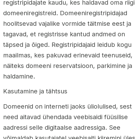
registripidajate kaudu, kes haldavad oma riigi
domeeniregistreid. Domeeniregistripidajad
hoolitsevad vajalike vormide täitmise eest ja
tagavad, et registrisse kantud andmed on
täpsed ja õiged. Registripidajaid leidub kogu
maailmas, kes pakuvad erinevaid teenuseid,
näiteks domeeni reservatsioon, parkimine ja
haldamine.
Kasutamine ja tähtsus
Domeenid on interneti jaoks üliolulised, sest
need aitavad ühendada veebisaidi füüsilise
aadressi selle digitaalse aadressiga. See
võimaldab kasutajatel veebisaiti kiiremini üles