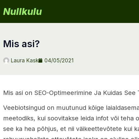
Nullkulu
mis asi?
Laura Kask
04/05/2021
Mis asi on SEO-Optimeerimine Ja Kuidas See 
Veebiotsingud on muutunud kõige laialdasema
meetodiks, kui soovitakse leida infot või teha
see ka hea põhjus, et nii väikeettevõtete kui k