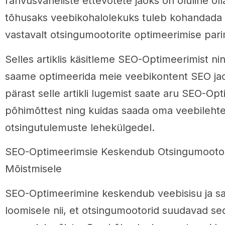
rahvusvaheliste ettevõtete jaoks on oluline ol
tõhusaks veebikohalolekuks tuleb kohandada
vastavalt otsingumootorite optimeerimise pari
Selles artiklis käsitleme SEO-Optimeerimist ni
saame optimeerida meie veebikontent SEO ja
pärast selle artikli lugemist saate aru SEO-Op
põhimõttest ning kuidas saada oma veebileht
otsingutulemuste lehekülgedel.
SEO-Optimeerimsie Keskendub Otsingumootor
Mõistmisele
SEO-Optimeerimine keskendub veebisisu ja sai
loomisele nii, et otsingumootorid suudavad sed