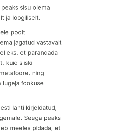
a peaks sisu olema
 ja loogiliselt.
teie poolt
olema jagatud vastavalt
 Selleks, et parandada
, kuid siiski
 metafoore, ning
a lugeja fookuse
sti lahti kirjeldatud,
õrgemale. Seega peaks
uleb meeles pidada, et