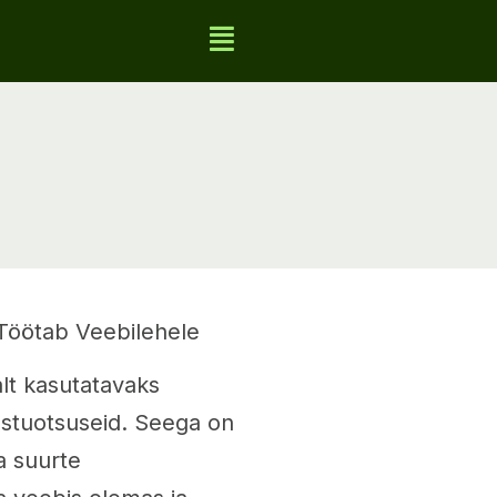
Töötab Veebilehele
lt kasutatavaks
 ostuotsuseid. Seega on
a suurte