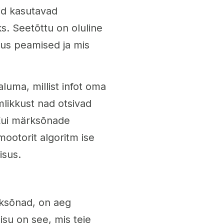
id kasutavad
. Seetõttu on oluline
sus peamised ja mis
uma, millist infot oma
mlikkust nad otsivad
 Kui märksõnade
mootorit algoritm ise
isus.
ksõnad, on aeg
sisu on see, mis teie