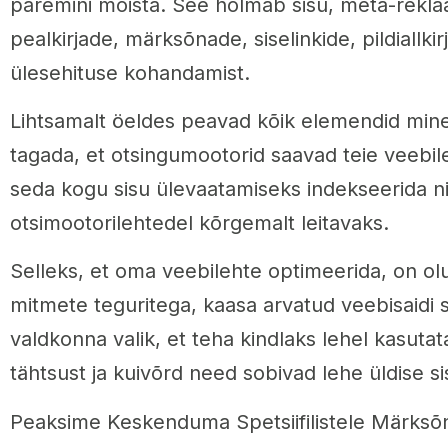
paremini mõista. See hõlmab sisu, meta-rekla
pealkirjade, märksõnade, siselinkide, pildiallkir
ülesehituse kohandamist.
Lihtsamalt öeldes peavad kõik elemendid min
tagada, et otsingumootorid saavad teie veebil
seda kogu sisu ülevaatamiseks indekseerida 
otsimootorilehtedel kõrgemalt leitavaks.
Selleks, et oma veebilehte optimeerida, on ol
mitmete teguritega, kaasa arvatud veebisaidi s
valdkonna valik, et teha kindlaks lehel kasut
tähtsust ja kuivõrd need sobivad lehe üldise s
Peaksime Keskenduma Spetsiifilistele Märksõ