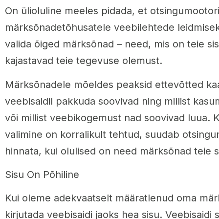
On ülioluline meeles pidada, et otsingumootor
märksõnadetõhusatele veebilehtede leidmiseks
valida õiged märksõnad – need, mis on teie si
kajastavad teie tegevuse olemust.
Märksõnadele mõeldes peaksid ettevõtted kaal
veebisaidil pakkuda soovivad ning millist kasu
või millist veebikogemust nad soovivad luua.
valimine on korralikult tehtud, suudab otsingu
hinnata, kui olulised on need märksõnad teie s
Sisu On Põhiline
Kui oleme adekvaatselt määratlenud oma mär
kirjutada veebisaidi jaoks hea sisu. Veebisaidi 