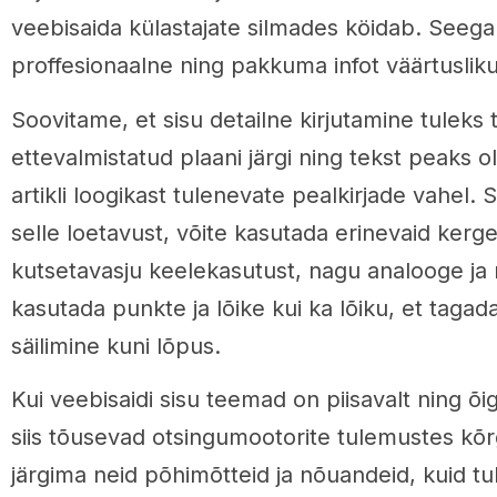
veebisaida külastajate silmades köidab. Seeg
proffesionaalne ning pakkuma infot väärtuslikult
Soovitame, et sisu detailne kirjutamine tuleks 
ettevalmistatud plaani järgi ning tekst peaks 
artikli loogikast tulenevate pealkirjade vahel.
selle loetavust, võite kasutada erinevaid kerget
kutsetavasju keelekasutust, nagu analooge ja
kasutada punkte ja lõike kui ka lõiku, et tagad
säilimine kuni lõpus.
Kui veebisaidi sisu teemad on piisavalt ning õige
siis tõusevad otsingumootorite tulemustes k
järgima neid põhimõtteid ja nõuandeid, kuid t