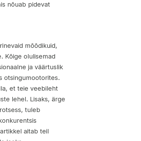
is nõuab pidevat
rinevaid mõõdikuid,
e. Kõige olulisemad
ionaalne ja väärtuslik
us otsingumootorites.
lla, et teie veebileht
ste lehel. Lisaks, ärge
rotsess, tuleb
konkurentsis
tikkel aitab teil