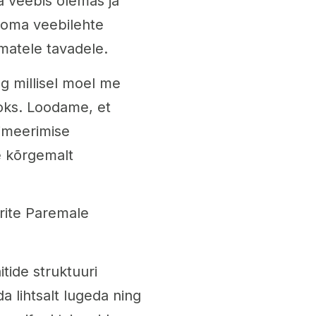
la veebis olemas ja
 oma veebilehte
matele tavadele.
ng millisel moel me
oks. Loodame, et
timeerimise
e kõrgemalt
ite Paremale
tide struktuuri
a lihtsalt lugeda ning