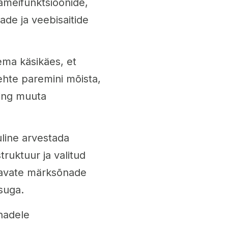
ameifunktsioonide,
jade ja veebisaitide
ema käsikäes, et
ehte paremini mõista,
ning muuta
uline arvestada
truktuur ja valitud
atavate märksõnade
isuga.
nadele