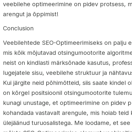
veebilehe optimeerimine on pidev protsess, m
arengut ja õppimist!
Conclusion
Veebilehtede SEO-Optimeerimiseks on palju e
mis kõik mõjutavad otsingumootorite algoritm
neist on kindlasti märksõnade kasutus, profess
lugejatele sisu, veebilehe struktuur ja nähtav
Kui järgite neid põhimõtteid, siis saate kindel o
on kõrgel positsioonil otsingumootorite tulemu
kunagi unustage, et optimeerimine on pidev p
kohandada vastavalt arengule, mis hoiab teid 
ülejäänud turuosalistega. Me loodame, et see ar