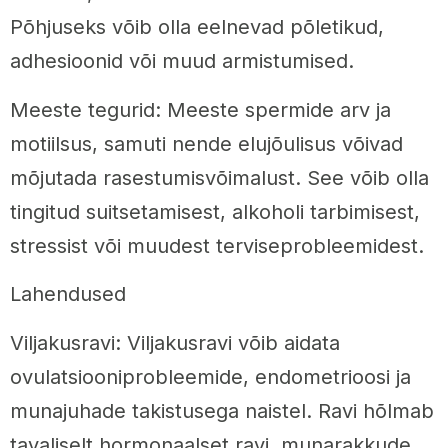
Põhjuseks võib olla eelnevad põletikud,
adhesioonid või muud armistumised.
Meeste tegurid: Meeste spermide arv ja
motiilsus, samuti nende elujõulisus võivad
mõjutada rasestumisvõimalust. See võib olla
tingitud suitsetamisest, alkoholi tarbimisest,
stressist või muudest terviseprobleemidest.
Lahendused
Viljakusravi: Viljakusravi võib aidata
ovulatsiooniprobleemide, endometrioosi ja
munajuhade takistusega naistel. Ravi hõlmab
tavaliselt hormonaalset ravi, munarakkude