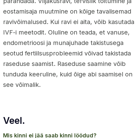
parandada. Viljakusravi, tervislik toitumine ja
eostamisaja muutmine on kõige tavalisemad
ravivõimalused. Kui ravi ei aita, võib kasutada
IVF-i meetodit. Oluline on teada, et vanuse,
endometrioosi ja munajuhade takistusega
seotud fertiilsusprobleemid võivad takistada
raseduse saamist. Raseduse saamine võib
tunduda keeruline, kuid õige abi saamisel on
see võimalik.
Veel.
mis kinni ei jää saab kinni löödud?