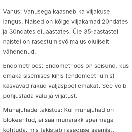
Vanus: Vanusega kaasneb ka viljakuse
langus. Naised on kõige viljakamad 20ndates
ja 30ndates eluaastates. Üle 35-aastastel
naistel on rasestumisvõimalus oluliselt
vähenenud.
Endometrioos: Endometrioos on seisund, kus
emaka sisemises kihis (endomeetriumis)
kasvavad rakud väljaspool emakat. See võib
põhjustada valu ja viljatust.
Munajuhade takistus: Kui munajuhad on
blokeeritud, ei saa munarakk spermaga
kohtuda, mis takistab raseduse saamist.