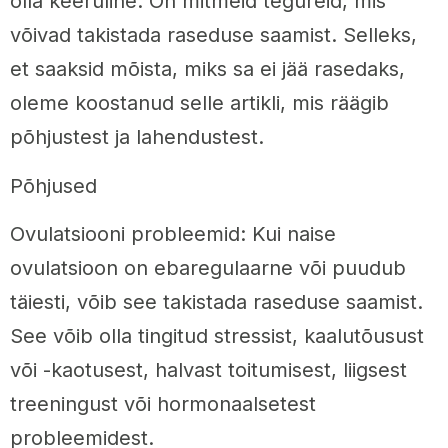
olla keeruline. On mitmeid tegureid, mis
võivad takistada raseduse saamist. Selleks,
et saaksid mõista, miks sa ei jää rasedaks,
oleme koostanud selle artikli, mis räägib
põhjustest ja lahendustest.
Põhjused
Ovulatsiooni probleemid: Kui naise
ovulatsioon on ebaregulaarne või puudub
täiesti, võib see takistada raseduse saamist.
See võib olla tingitud stressist, kaalutõusust
või -kaotusest, halvast toitumisest, liigsest
treeningust või hormonaalsetest
probleemidest.